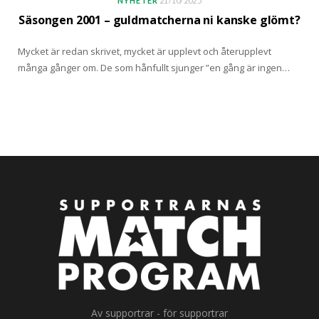
NYHETER
21/10/2025
Säsongen 2001 – guldmatcherna ni kanske glömt?
Mycket är redan skrivet, mycket är upplevt och återupplevt
många gånger om. De som hånfullt sjunger ”en gång är ingen…
Av supportrar - för supportrar