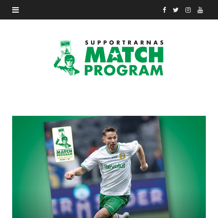
F
T
I
Y
a
w
n
o
c
i
s
u
e
t
t
T
b
t
a
u
o
e
g
b
o
r
r
e
k
a
m