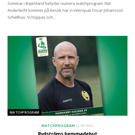
Sommar i Bajenland betyder numera matchprogram. När
Anderlecht kommer på besök har vi intervjuat Oscar Johansson
Schellhas. Vi hoppas och…
MATCHPROGRAM
MATCHPROGRAM
11/07/2026
Rydströms hemmadebut