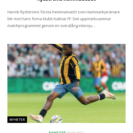
Henrik Rydströms första hemmamatch som Hammarbytränare
blir mot hans forna klubb Kalmar FF. Det uppmärksammar
matchprogrammet genom en extralång intervju…
NYHETER
NYHETER
24/06/2026