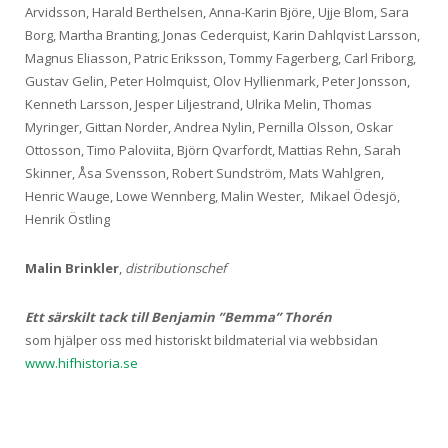
Arvidsson, Harald Berthelsen, Anna-Karin Björe, Ujje Blom, Sara
Borg, Martha Branting, Jonas Cederquist, Karin Dahlqvist Larsson,
Magnus Eliasson, Patric Eriksson, Tommy Fagerberg, Carl Friborg,
Gustav Gelin, Peter Holmquist, Olov Hyllienmark, Peter Jonsson,
Kenneth Larsson, Jesper Liljestrand, Ulrika Melin, Thomas
Myringer, Gittan Norder, Andrea Nylin, Pernilla Olsson, Oskar
Ottosson, Timo Paloviita, Björn Qvarfordt, Mattias Rehn, Sarah
Skinner, Åsa Svensson, Robert Sundström, Mats Wahlgren,
Henric Wauge, Lowe Wennberg, Malin Wester, Mikael Ödesjö,
Henrik Östling
Malin Brinkler
,
distributionschef
Ett särskilt tack till
Benjamin ”Bemma” Thorén
som hjälper oss med historiskt bildmaterial via webbsidan
www.hifhistoria.se