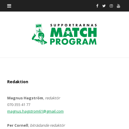
F
T
I
Y
a
w
n
o
c
i
s
u
e
t
t
T
b
t
a
u
o
e
g
b
o
r
r
e
Redaktion
k
a
Magnus Hagström
,
redaktör
m
070-355 41 77
magnus.hagstrom61@gmail.com
Per Cornell
, biträdande redaktör