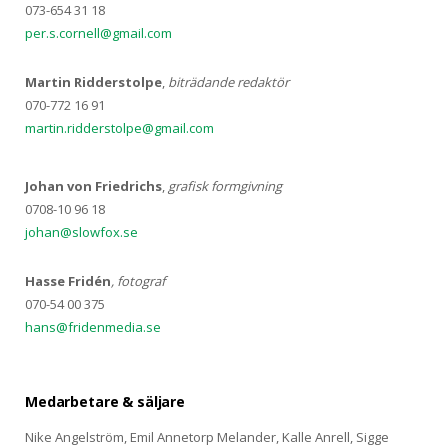
073-654 31 18
per.s.cornell@gmail.com
Martin Ridderstolpe
,
biträdande redaktör
070-772 16 91
martin.ridderstolpe@gmail.com
Johan von Friedrichs
,
grafisk formgivning
0708-10 96 18
johan@slowfox.se
Hasse Fridén
, fotograf
070-54 00 375
hans@fridenmedia.se
Medarbetare & säljare
Nike Angelström, Emil Annetorp Melander, Kalle Anrell, Sigge