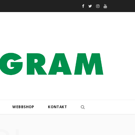
F
T
I
Y
a
w
n
o
c
i
s
u
e
t
t
T
b
t
a
u
o
e
g
b
o
r
r
e
k
a
m
WEBBSHOP
KONTAKT