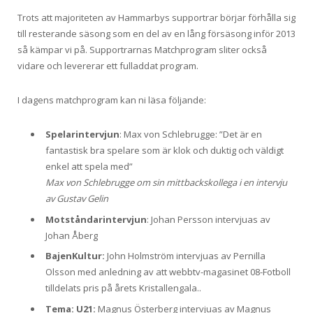
Trots att majoriteten av Hammarbys supportrar börjar förhålla sig
till resterande säsong som en del av en lång försäsong inför 2013
så kämpar vi på. Supportrarnas Matchprogram sliter också
vidare och levererar ett fulladdat program.
I dagens matchprogram kan ni läsa följande:
Spelarintervjun
: Max von Schlebrugge: ”Det är en
fantastisk bra spelare som är klok och duktig och väldigt
enkel att spela med”
Max von Schlebrugge om sin mittbackskollega i en intervju
av Gustav Gelin
Motståndarintervjun
: Johan Persson intervjuas av
Johan Åberg
BajenKultur:
John Holmström intervjuas av Pernilla
Olsson med anledning av att webbtv-magasinet 08-Fotboll
tilldelats pris på årets Kristallengala..
Tema: U21:
Magnus Österberg intervjuas av Magnus