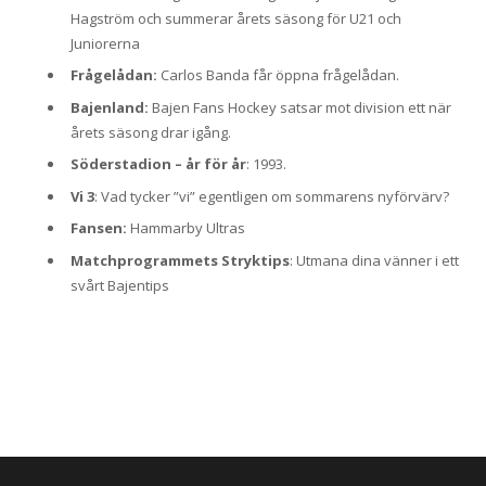
Hagström och summerar årets säsong för U21 och
Juniorerna
Frågelådan:
Carlos Banda får öppna frågelådan.
Bajenland:
Bajen Fans Hockey satsar mot division ett när
årets säsong drar igång.
Söderstadion – år för år
: 1993.
Vi 3
: Vad tycker ”vi” egentligen om sommarens nyförvärv?
Fansen:
Hammarby Ultras
Matchprogrammets Stryktips
: Utmana dina vänner i ett
svårt Bajentips