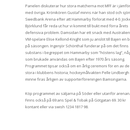
Panelen diskuterar hur stora matcherna mot MFF är i jämfö
med övriga. Krönikören Gustaf minns när han stod och sjö
Swedbank Arena efter att Ha
mmarby förlorat med 4-0. Jock
Björklund får reda ut hur vi kommit till bukt med förra årets
defensiva problem. Damsidan har ett snack med Australie
VM-spelare Elise Kellond-Knight som ju anslöt till Bajen en bi
på säsongen. Ingenjör Schönthal funderar på om det finns
substans i begreppet om Hammarby som ”höstens lag”, nå
som brukade användas om Bajen efter 1970 års säsong.
Programmet tipsar också om en årlig ceremoni för en av de
stora i klubbens historia; hockeymålvakten Pelle Lindbergh
minne firas årligen av supporterföreningen Bamsingarna.
Köp programmet av säljarna på Söder eller utanför arenan
Finns också på 69:ans Spel & Tobak på Götgatan 69. 30 kr
kontant eller via swish 1234 1817 98.