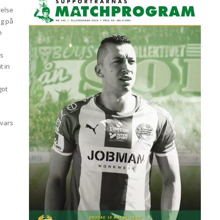
relse
ng på
e
ns
t in
got
 vars
.