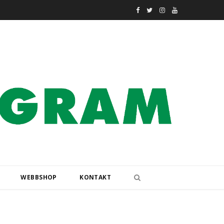
F
T
I
Y
a
w
n
o
c
i
s
u
e
t
t
T
b
t
a
u
o
e
g
b
o
r
r
e
k
a
m
WEBBSHOP
KONTAKT