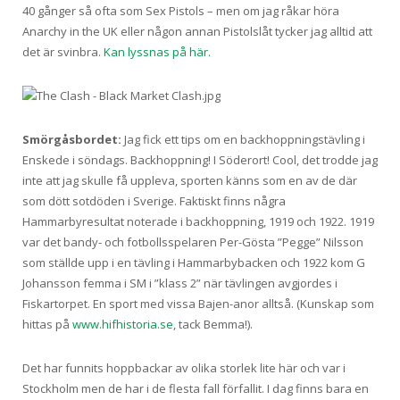
40 gånger så ofta som Sex Pistols – men om jag råkar höra
Anarchy in the UK eller någon annan Pistolslåt tycker jag alltid att
det är svinbra.
Kan lyssnas på här.
Smörgåsbordet:
Jag fick ett tips om en backhoppningstävling i
Enskede i söndags. Backhoppning! I Söderort! Cool, det trodde jag
inte att jag skulle få uppleva, sporten känns som en av de där
som dött sotdöden i Sverige. Faktiskt finns några
Hammarbyresultat noterade i backhoppning, 1919 och 1922. 1919
var det bandy- och fotbollsspelaren Per-Gösta ”Pegge” Nilsson
som ställde upp i en tävling i Hammarbybacken och 1922 kom G
Johansson femma i SM i ”klass 2” när tävlingen avgjordes i
Fiskartorpet. En sport med vissa Bajen-anor alltså. (Kunskap som
hittas på
www.hifhistoria.se
, tack Bemma!).
Det har funnits hoppbackar av olika storlek lite här och var i
Stockholm men de har i de flesta fall förfallit. I dag finns bara en