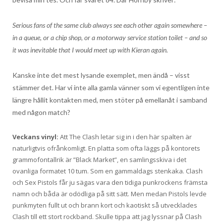
Serious fans of the same club always see each other again somewhere –
in a queue, or a chip shop, or a motorway service station toilet – and so
it was inevitable that I would meet up with Kieran again.
Kanske inte det mest lysande exemplet, men ändå – visst
stämmer det. Har vi inte alla gamla vänner som vi egentligen inte
längre hållit kontakten med, men stöter på emellanåt i samband
med någon match?
Veckans vinyl:
Att The Clash letar sig in i den här spalten är
naturligtvis ofrånkomligt. En platta som ofta läggs på kontorets
grammofontallrik är ”Black Market”, en samlingsskiva i det
ovanliga formatet 10 tum. Som en gammaldags stenkaka. Clash
och Sex Pistols får ju sägas vara den tidiga punkrockens främsta
namn och båda är odödliga på sitt sätt. Men medan Pistols levde
punkmyten fullt ut och brann kort och kaotiskt så utvecklades
Clash till ett stort rockband. Skulle tippa att jag lyssnar på Clash