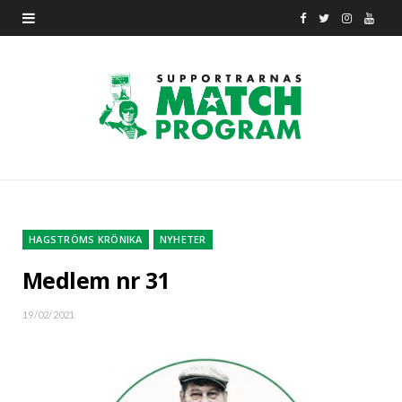
F
T
I
Y
a
w
n
o
c
i
s
u
e
t
t
T
b
t
a
u
o
e
g
b
o
r
r
e
HAGSTRÖMS KRÖNIKA
NYHETER
k
a
Medlem nr 31
m
19/02/2021