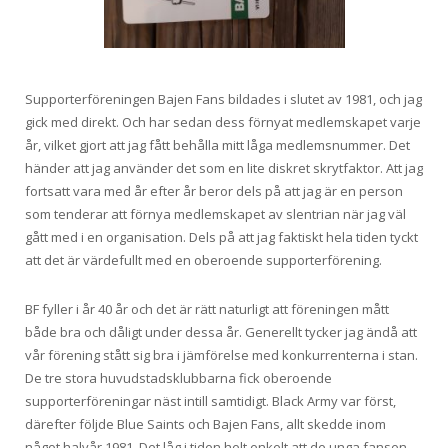
Supporterföreningen Bajen Fans bildades i slutet av 1981, och jag
gick med direkt. Och har sedan dess förnyat medlemskapet varje
år, vilket gjort att jag fått behålla mitt låga medlemsnummer. Det
händer att jag använder det som en lite diskret skrytfaktor. Att jag
fortsatt vara med år efter år beror dels på att jag är en person
som tenderar att förnya medlemskapet av slentrian när jag väl
gått med i en organisation. Dels på att jag faktiskt hela tiden tyckt
att det är värdefullt med en oberoende supporterförening.
BF fyller i år 40 år och det är rätt naturligt att föreningen mått
både bra och dåligt under dessa år. Generellt tycker jag ändå att
vår förening stått sig bra i jämförelse med konkurrenterna i stan.
De tre stora huvudstadsklubbarna fick oberoende
supporterföreningar näst intill samtidigt. Black Army var först,
därefter följde Blue Saints och Bajen Fans, allt skedde inom
något halvår 1981. Det låg i tiden helt enkelt att de unga fansen