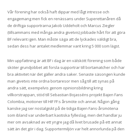
Vår förening har också haft dippar med lågt intresse och
engagemang men fick en renässans under Superettanåren då
de driftiga supportrarna Jakob Uddeholt och Marcus Ziegler
(tillsammans med många andra givetvis) jobbade hårt för att göra
BF relevant igen. Man måste säga att de lyckades väldigt bra,
sedan dess har antalet medlemmar varit kring 5 000 som lägst.
Min uppfattning är att BF i dag är en välskött förening som både
sköter grundjobbet att forsla supportrar till bortamatcher och har
bra aktivitet när det gäller andra saker. Senaste säsongen kunde
man givetvis inte ordna bortaresor men såg till att synas på
andra sätt, exempelvis genom opinionsbildning kring
villkorstrappan, stöd till Sebastian Bojasséns projekt Bajen Fans
Colombia, motioner till HIF FF:s årsmöte och annat. Någon gång
kanske jag ser nostalgiskt på de tidiga Bajen Fans-årsmötena
som ibland var underbart kaotiska fylleslag, men det handlar ju
mer om avsaknad av ett yngre jag då livet brusade på ett annat
sätt än det gör i dag. Supportermiljön var helt annorlunda på den