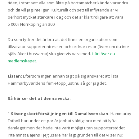
tiden, i stort sett alla som åkte på bortamatcher kände varandra
och dit vill jag inte igen. Kulturellt och sett till inflytande är vi
oerhört mycket starkare i dag och det är klart roligare att vara
5 000 i Norrköping än 300.
Du som tycker det är bra att det finns en organisation som
tillvaratar supporterintressen och ordnar resor (även om du inte
själv åker i bussarna) ska givetvis vara med.
Här löser du
medlemskapet.
Listan:
Eftersom ingen annan tagit på sig ansvaret att lista
Hammarbyvärldens fem-i-topp just nu så gör jag det.
Så här ser det ut denna vecka:
1 Säsongskortförsäljningen till Damallsvenskan.
Hammarby
Fotboll har under ett par år jobbat väldigt bra med att lyfta
damlaget men det hade inte varit möjligt utan supporterstödet.
Inte minst Bajens Tjejtjusare har lagt grunden till det vi ser nu: