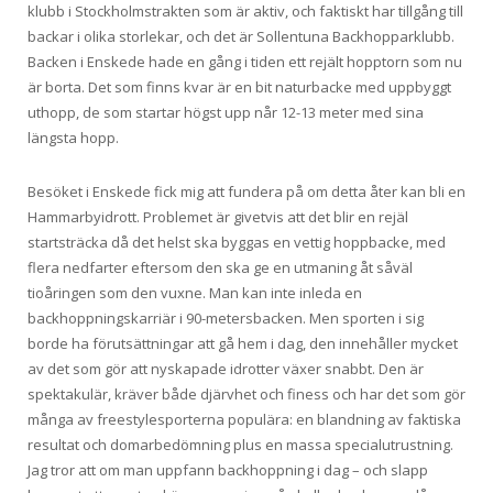
klubb i Stockholmstrakten som är aktiv, och faktiskt har tillgång till
backar i olika storlekar, och det är Sollentuna Backhopparklubb.
Backen i Enskede hade en gång i tiden ett rejält hopptorn som nu
är borta. Det som finns kvar är en bit naturbacke med uppbyggt
uthopp, de som startar högst upp når 12-13 meter med sina
längsta hopp.
Besöket i Enskede fick mig att fundera på om detta åter kan bli en
Hammarbyidrott. Problemet är givetvis att det blir en rejäl
startsträcka då det helst ska byggas en vettig hoppbacke, med
flera nedfarter eftersom den ska ge en utmaning åt såväl
tioåringen som den vuxne. Man kan inte inleda en
backhoppningskarriär i 90-metersbacken. Men sporten i sig
borde ha förutsättningar att gå hem i dag, den innehåller mycket
av det som gör att nyskapade idrotter växer snabbt. Den är
spektakulär, kräver både djärvhet och finess och har det som gör
många av freestylesporterna populära: en blandning av faktiska
resultat och domarbedömning plus en massa specialutrustning.
Jag tror att om man uppfann backhoppning i dag – och slapp