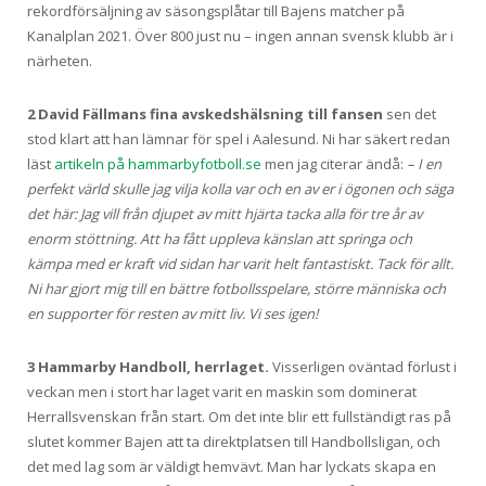
rekordförsäljning av säsongsplåtar till Bajens matcher på
Kanalplan 2021. Över 800 just nu – ingen annan svensk klubb är i
närheten.
2 David Fällmans fina avskedshälsning till fansen
sen det
stod klart att han lämnar för spel i Aalesund. Ni har säkert redan
läst
artikeln på hammarbyfotboll.se
men jag citerar ändå:
– I en
perfekt värld skulle jag vilja kolla var och en av er i ögonen och säga
det här: Jag vill från djupet av mitt hjärta tacka alla för tre år av
enorm stöttning. Att ha fått uppleva känslan att springa och
kämpa med er kraft vid sidan har varit helt fantastiskt. Tack för allt.
Ni har gjort mig till en bättre fotbollsspelare, större människa och
en supporter för resten av mitt liv. Vi ses igen!
3 Hammarby Handboll, herrlaget.
Visserligen oväntad förlust i
veckan men i stort har laget varit en maskin som dominerat
Herrallsvenskan från start. Om det inte blir ett fullständigt ras på
slutet kommer Bajen att ta direktplatsen till Handbollsligan, och
det med lag som är väldigt hemvävt. Man har lyckats skapa en