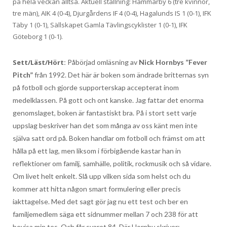
på hela veckan alltså. Aktuell ställning: Hammarby 6 (tre kvinnor,
tre män), AIK 4 (0-4), Djurgårdens IF 4 (0-4), Hagalunds IS 1 (0-1), IFK
Täby 1 (0-1), Sällskapet Gamla Tävlingscyklister 1 (0-1), IFK
Göteborg 1 (0-1).
Sett/Läst/Hört:
Påbörjad omläsning av
Nick Hornbys ”Fever
Pitch”
från 1992. Det här är boken som ändrade britternas syn
på fotboll och gjorde supporterskap accepterat inom
medelklassen. På gott och ont kanske. Jag fattar det enorma
genomslaget, boken är fantastiskt bra. På i stort sett varje
uppslag beskriver han det som många av oss känt men inte
själva satt ord på. Boken handlar om fotboll och främst om att
hålla på ett lag, men liksom i förbigående kastar han in
reflektioner om familj, samhälle, politik, rockmusik och så vidare.
Om livet helt enkelt.
Slå upp vilken sida som helst och du
kommer att hitta någon smart formulering eller precis
iakttagelse. Med det sagt gör jag nu ett test och ber en
familjemedlem säga ett sidnummer mellan 7 och 238 för att
bevisa min tes. Och får svaret 84. Där Hornby skriver: