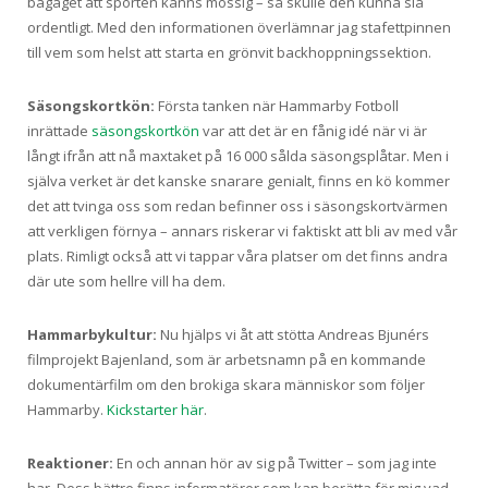
bagaget att sporten känns mossig – så skulle den kunna slå
ordentligt. Med den informationen överlämnar jag stafettpinnen
till vem som helst att starta en grönvit backhoppningssektion.
Säsongskortkön:
Första tanken när Hammarby Fotboll
inrättade
säsongskortkön
var att det är en fånig idé när vi är
långt ifrån att nå maxtaket på 16 000 sålda säsongsplåtar. Men i
själva verket är det kanske snarare genialt, finns en kö kommer
det att tvinga oss som redan befinner oss i säsongskortvärmen
att verkligen förnya – annars riskerar vi faktiskt att bli av med vår
plats. Rimligt också att vi tappar våra platser om det finns andra
där ute som hellre vill ha dem.
Hammarbykultur:
Nu hjälps vi åt att stötta Andreas Bjunérs
filmprojekt Bajenland, som är arbetsnamn på en kommande
dokumentärfilm om den brokiga skara människor som följer
Hammarby.
Kickstarter här
.
Reaktioner:
En och annan hör av sig på Twitter – som jag inte
har. Dess bättre finns informatörer som kan berätta för mig vad