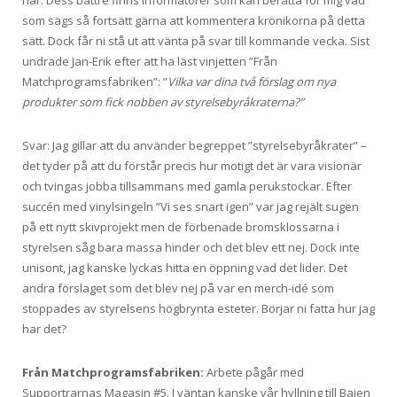
som sägs så fortsätt gärna att kommentera krönikorna på detta
sätt. Dock får ni stå ut att vänta på svar till kommande vecka. Sist
undrade Jan-Erik efter att ha läst vinjetten ”Från
Matchprogramsfabriken”: ”
Vilka var dina två förslag om nya
produkter som fick nobben av styrelsebyråkraterna?”
Svar: Jag gillar att du använder begreppet ”styrelsebyråkrater” –
det tyder på att du förstår precis hur motigt det är vara visionär
och tvingas jobba tillsammans med gamla perukstockar. Efter
succén med vinylsingeln ”Vi ses snart igen” var jag rejält sugen
på ett nytt skivprojekt men de förbenade bromsklossarna i
styrelsen såg bara massa hinder och det blev ett nej. Dock inte
unisont, jag kanske lyckas hitta en öppning vad det lider. Det
andra förslaget som det blev nej på var en merch-idé som
stoppades av styrelsens högbrynta esteter. Börjar ni fatta hur jag
har det?
Från Matchprogramsfabriken:
Arbete pågår med
Supportrarnas Magasin #5. I väntan kanske vår hyllning till Bajen