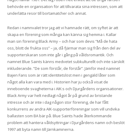
behövde en organisation för att tillvarata sina intressen, som att
underlätta resor till bortamatcher och annat.
Redan i namnvalet tror jag att vi hamnade rätt, om syftet är att
skapa en förening som många kan känna sig hemma i. Kallar
man sin förening Black Army – och har som devis ”Må de hata
oss, blott de frukta oss” – ja, då fjärmar man sig från den del av
supporterskaran som inte går i gång på våldsromantik. Och
namnet Blue Saints känns medvetet subkulturellt och inte särskilt
inkluderande. ”De som förstår, de förstår”. Jämför med namnet
Bajen Fans som är rätt identitetslöst men i gengäld låter som
något alla kan vara med i. Historien har ju också visat de
inneboende svagheterna i AIK:s och Djurgårdens organisationer.
Black Army var helt nedlagt något år på grund av bristande
intresse och är inte i dag någon stor förening, de har fått
konkurrens av andra AIK-supporterföreningar som vill undvika
ballasten som BA bär på. Blue Saints hade återkommande
problem att hantera våldsyttringar i Djurgårdens namn och beslöt
1997 att byta namn till Järnkaminerna.