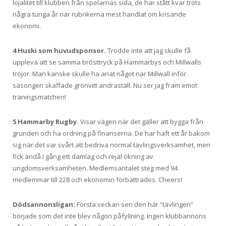
lojalitet till klubben från spelarnas sida, de har stått kvar trots
några tunga år när rubrikerna mest handlat om krisande
ekonomi.
4 Huski som huvudsponsor.
Trodde inte att jag skulle få
uppleva att se samma brösttryck på Hammarbys och Millwalls
tröjor. Man kanske skulle ha anat något när Millwall inför
säsongen skaffade grönvitt andraställ. Nu ser jag fram emot
träningsmatchen!
5 Hammarby Rugby.
Visar vägen när det gäller att bygga från
grunden och ha ordning på finanserna. De har haft ett år bakom
sig när det var svårt att bedriva normal tävlingsverksamhet, men
fick ändå i gång ett damlag och rejäl ökning av
ungdomsverksamheten. Medlemsantalet steg med 94
medlemmar till 228 och ekonomin förbättrades. Cheers!
Dödsannonsligan:
Första veckan sen den här ”tävlingen”
började som det inte blev någon påfyllning. Ingen klubbannons