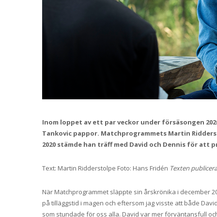
Inom loppet av ett par veckor under försäsongen 20
Tankovic pappor. Matchprogrammets Martin Ridders
2020 stämde han träff med David och Dennis för att 
Text: Martin Ridderstolpe Foto: Hans Fridén
Texten publicera
När Matchprogrammet släppte sin årskrönika i december 201
på tilläggstid i magen och eftersom jag visste att både Da
som stundade för oss alla. David var mer förväntansfull och