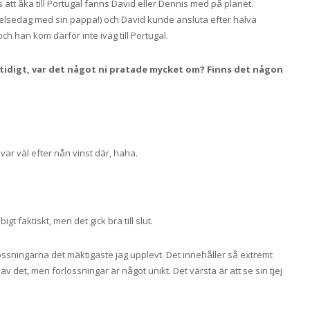
s att åka till Portugal fanns David eller Dennis med på planet.
elsedag med sin pappa!) och David kunde ansluta efter halva
ch han kom därför inte iväg till Portugal.
amtidigt, var det något ni pratade mycket om? Finns det någon
 var väl efter nån vinst där, haha.
gt faktiskt, men det gick bra till slut.
lossningarna det mäktigaste jag upplevt. Det innehåller så extremt
 av det, men förlossningar är något unikt. Det värsta är att se sin tjej