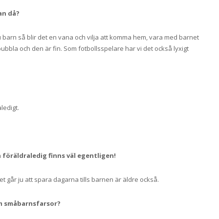
an då?
du barn så blir det en vana och vilja att komma hem, vara med barnet
bubbla och den är fin. Som fotbollsspelare har vi det också lyxigt
ledigt.
 föräldraledig finns väl egentligen!
et går ju att spara dagarna tills barnen är äldre också.
som småbarnsfarsor?