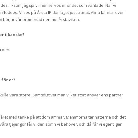
des, liksom jag själv, mer nervös inför det som väntade. När vi
 föddes. Vi ses på Årsta IP där laget just tränat. Alina lämnar över
n vi börjar vår promenad ner mot Årstaviken.
könt kanske?
m den.
 för er?
ulle vara större. Samtidigt vet man vilket stort ansvar ens partner
 halvåret med tanke på att dom ammar. Mammorna tar nätterna och det
ra tjejer gör får vi den sömn vi behöver, och då får vi egentligen