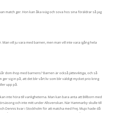
nnan match ger. Hon kan åka iväg och sova hos sina föräldrar så jag
 Man vill ju vara med barnen, men man vill inte vara igång hela
. Går dom ihop med barnens? Barnen är också jätteviktiga, och så
er sig in på, att det blir vårt liv som blir väldigt mycket prio kring
ller upp på.
t kan inte höra till vanligheterna. Man kan bara anta att Billborn med
örsäsong och inte mitt under Allsvenskan. När Hammarby skulle till
 och Dennis kvar i Stockholm för att matcha med Frej. Mujo hade då