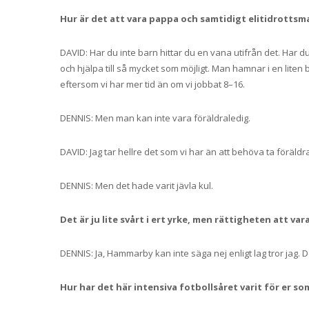
Hur är det att vara pappa och samtidigt elitidrottsm
DAVID: Har du inte barn hittar du en vana utifrån det. Har 
och hjälpa till så mycket som möjligt. Man hamnar i en liten 
eftersom vi har mer tid än om vi jobbat 8–16.
DENNIS: Men man kan inte vara föräldraledig.
DAVID: Jag tar hellre det som vi har än att behöva ta föräldra
DENNIS: Men det hade varit jävla kul.
Det är ju lite svårt i ert yrke, men r
ättigheten att vara
DENNIS: Ja, Hammarby kan inte säga nej enligt lag tror jag. D
Hur har det här intensiva fotbollsåret varit för er 