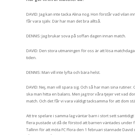
DAVID: Jag kan inte tacka Alina nog. Hon förstår vad vilan i
får vara själv. Där har man det bra alltså.
DENNIS: Jag brukar sova på soffan dagen innan match.
DAVID: Den stora utmaningen för oss är att lösa matchdagar.
tiden.
DENNIS: Man vill inte lyfta och bära helst.
DAVID: Nej, man vill spara sig. Och så har man sina rutiner
ska man hitta en balans. Men jag tror våra tjejer vet vad dom g
match. Och det får vi vara väldigt tacksamma för att dom stä
Att tre spelare i samma lag väntar barn i stort sett samtidig
flera pustade ut då de förstod att barnen väntades under f
Tallinn för att möta FC Flora den 1 februari stannade David