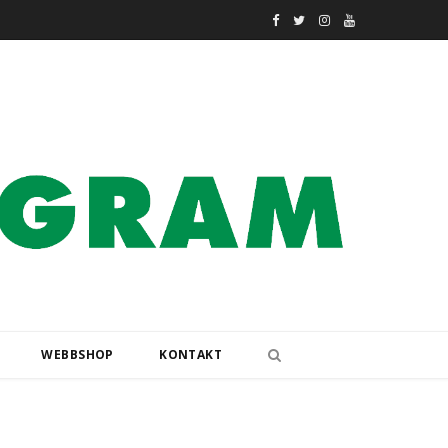
F
T
I
Y
a
w
n
o
c
i
s
u
e
t
t
T
b
t
a
u
o
e
g
b
o
r
r
e
k
a
m
WEBBSHOP
KONTAKT