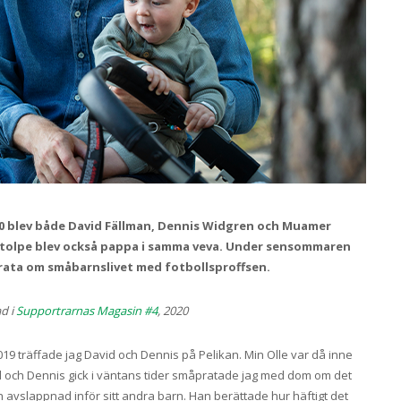
20 blev både David Fällman, Dennis Widgren och Muamer
tolpe blev också pappa i samma veva. Under sensommaren
prata om småbarnslivet med fotbollsproffsen.
d i
Supportrarnas Magasin #4
, 2020
9 träffade jag David och Dennis på Pelikan. Min Olle var då inne
vid och Dennis gick i väntans tider småpratade jag med dom om det
 avslappnad inför sitt andra barn. Han berättade hur häftigt det