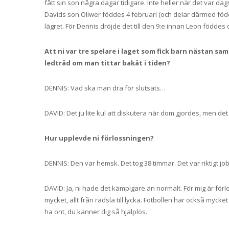
fått sin son några dagar tidigare. Inte heller när det var dag
Davids son Oliwer föddes 4 februari (och delar därmed föd
lägret. För Dennis dröjde det till den 9:e innan Leon föddes o
Att ni var tre spelare i laget som fick barn nästan s
ledtråd om man tittar bakåt i tiden?
DENNIS: Vad ska man dra för slutsats…
DAVID: Det ju lite kul att diskutera när dom gjordes, men det
Hur upplevde ni förlossningen?
DENNIS: Den var hemsk. Det tog 38 timmar. Det var riktigt jobbi
DAVID: Ja, ni hade det kämpigare än normalt. För mig är för
mycket, allt från rädsla till lycka. Fotbollen har också mycket
ha ont, du känner dig så hjälplös.