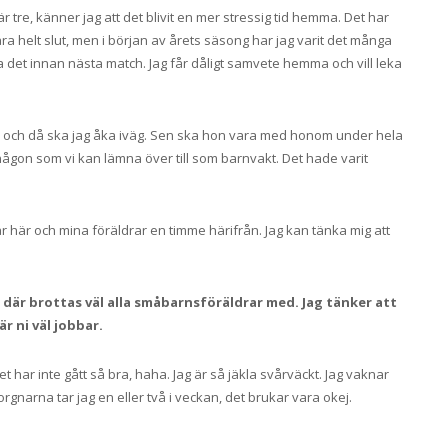
 tre, känner jag att det blivit en mer stressig tid hemma. Det har
a helt slut, men i början av årets säsong har jag varit det många
ra det innan nästa match. Jag får dåligt samvete hemma och vill leka
rna, och då ska jag åka iväg. Sen ska hon vara med honom under hela
t någon som vi kan lämna över till som barnvakt. Det hade varit
ar här och mina föräldrar en timme härifrån. Jag kan tänka mig att
där brottas väl alla småbarnsföräldrar med. Jag tänker att
r ni väl jobbar.
et har inte gått så bra, haha. Jag är så jäkla svårväckt. Jag vaknar
orgnarna tar jag en eller två i veckan, det brukar vara okej.