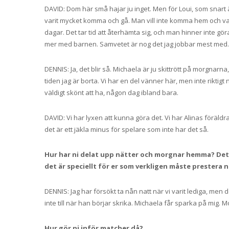
DAVID: Dom här små hajar ju inget. Men för Loui, som snart är
varit mycket komma och gå. Man vill inte komma hem och var
dagar. Det tar tid att återhämta sig, och man hinner inte gö
mer med barnen. Samvetet är nog det jag jobbar mest med.
DENNIS: Ja, det blir så. Michaela är ju skittrött på morgna
tiden jag är borta. Vi har en del vänner här, men inte riktig
väldigt skönt att ha, någon dag ibland bara.
DAVID: Vi har lyxen att kunna göra det. Vi har Alinas föräldr
det är ett jäkla minus för spelare som inte har det så.
Hur har ni delat upp nätter och morgnar hemma? Det 
det är speciellt för er som verkligen måste prestera nä
DENNIS: Jag har försökt ta nån natt när vi varit lediga, men d
inte till när han börjar skrika. Michaela får sparka på mig. M
Hur gör ni inför matcher då?