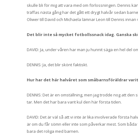
skulle bli för mig att vara med om förlossningen. Dennis kän
träffas nästa gång har det gått ett drygt halvår sedan barnen
Oliwer till David och Michaela lämnar Leon till Dennis inna
Det blir inte så mycket fotbollssnack idag. Ganska s
DAVID: Ja, under våren har man ju hunnit säga en hel del o
DENNIS: Ja, det blir skönt faktiskt.
Hur har det här halvåret som småbarnsföräldrar varit
DENNIS: Det är en omställning, men jag trodde nog att den sk
tar. Men det har bara varit kul den här första tiden.
DAVID: Det är väl så att vi inte är lika involverade första
är om du får sömn eller inte som påverkar mest. Som båda vå
bara det roliga med barnen.