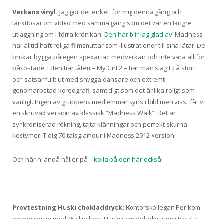
Veckans vinyl.
Jag gör det enkelt för mig denna gång och
länktipsar om video med samma gäng som det var en längre
utläggning om i förra krönikan.
Den här blir jag glad av!
Madness
har alltid haft roliga filmsnuttar som illustrationer till sina låtar. De
brukar bygga på egen spexartad medverkan och inte vara alltför
påkostade. I den här låten – My Girl 2 – har man slagit på stort
och satsar fullt ut med snygga dansare och extremt
genomarbetad koreografi, samtidigt som det är lika roligt som
vanligt. Ingen av gruppens medlemmar syns i bild men visst får vi
en skruvad version av klassisk ”Madness Walk”. Det är
synkroniserad rökning, tajta klänningar och perfekt skurna
kostymer. Tidig 70-talsglamour i Madness 2012-version.
Och när ni ändå håller på –
kolla på den här också!
Provtestning Huski chokladdryck:
K
ontorskollegan Per kom
en morgon in med 25 cl nyköpt Huski som delades upp i tre glas