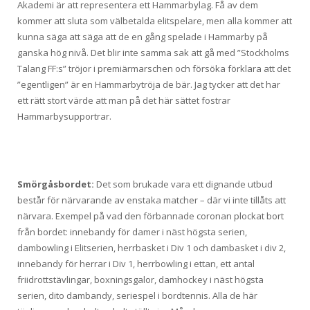
Akademi är att representera ett Hammarbylag. Få av dem
kommer att sluta som välbetalda elitspelare, men alla kommer att
kunna säga att säga att de en gång spelade i Hammarby på
ganska hög nivå. Det blir inte samma sak att gå med ”Stockholms
Talang FF:s” tröjor i premiärmarschen och försöka förklara att det
”egentligen” är en Hammarbytröja de bär. Jag tycker att det har
ett rätt stort värde att man på det här sättet fostrar
Hammarbysupportrar.
Smörgåsbordet:
Det som brukade vara ett dignande utbud
består för närvarande av enstaka matcher – där vi inte tillåts att
närvara. Exempel på vad den förbannade coronan plockat bort
från bordet: innebandy för damer i näst högsta serien,
dambowling i Elitserien, herrbasket i Div 1 och dambasket i div 2,
innebandy för herrar i Div 1, herrbowling i ettan, ett antal
friidrottstävlingar, boxningsgalor, damhockey i näst högsta
serien, dito dambandy, seriespel i bordtennis. Alla de här