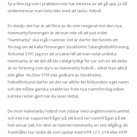
fyra-fem lag som i praktiken inte har intresse av att gå upp, ja då
underminerar man hela idén med att tävla i fotboll.
En detalj i det här är att flera av de som reagerat mot den nya
Hammarbyföreningen är att man inte vill att just ordet
”Hammarby” ska ingå i namnet. Det är därför det funnits ett
förslag om att kalla föreningen Stockholms Talangfotbollförening,
förkortat STFF. Jag tror att orsaken till att man velat undvika
Hammarby är att det då blir väldigt tydligt för var och en att detta
är en förening som styrs av Hammarby Fotboll – vilket man alltså
inte gillar. Nu blev STFF inte godkänt av Stockholms
Fotbollförbund därför att det var alltför likt förbundets eget namn
och det måste ganska snabbt tas fram nya namnförslag (vilket
kanske redan gjort när du läser detta).
De inom Hammarby Fotboll som jobbar med ungdomsverksamhet
och inte har supporterfrågor på sitt bord ser namnfrågan på ett
helt annat sätt. För dem är namnet Hammarby en stor tillgång, de
framhåller hur stolta de som spelar med HTFF U17, U19 eller HTFF