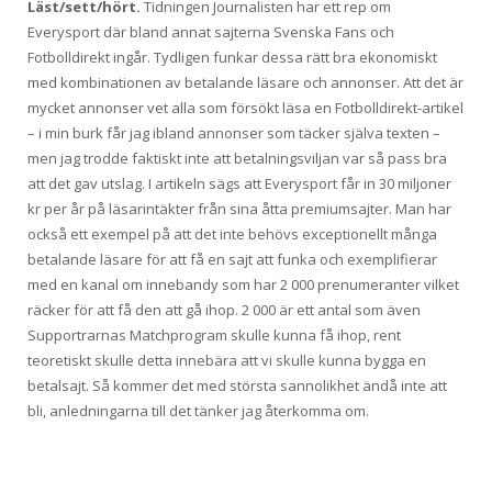
Läst/sett/hört.
Tidningen Journalisten har ett rep om
Everysport där bland annat sajterna Svenska Fans och
Fotbolldirekt ingår. Tydligen funkar dessa rätt bra ekonomiskt
med kombinationen av betalande läsare och annonser. Att det är
mycket annonser vet alla som försökt läsa en Fotbolldirekt-artikel
– i min burk får jag ibland annonser som täcker själva texten –
men jag trodde faktiskt inte att betalningsviljan var så pass bra
att det gav utslag. I artikeln sägs att Everysport får in 30 miljoner
kr per år på läsarintäkter från sina åtta premiumsajter. Man har
också ett exempel på att det inte behövs exceptionellt många
betalande läsare för att få en sajt att funka och exemplifierar
med en kanal om innebandy som har 2 000 prenumeranter vilket
räcker för att få den att gå ihop. 2 000 är ett antal som även
Supportrarnas Matchprogram skulle kunna få ihop, rent
teoretiskt skulle detta innebära att vi skulle kunna bygga en
betalsajt. Så kommer det med största sannolikhet ändå inte att
bli, anledningarna till det tänker jag återkomma om.