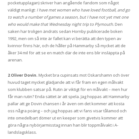
pocketupplagan) skriver han angående fandom som något
väldigt manligt:
I have met women who have loved football, and go
to watch a number of games a season, but I have not yet met one
who would make that Wednesday night trip to Plymouth.
Den
saken har troligen ändrats sedan Hornby publicerade boken
1992, men om så inte är fallet kan vi berätta att den typen av
kvinnor finns här, och de håller på Hammarby så mycket att de
åker 34 mil för att se en match där de inte ens blir insläppta på
arenan.
2 Oliver Dovin.
Mycket bra cupinsats mot Oskarshamn och över
huvud taget mycket glädjande att vi får fram en egen målvakt
som klubben satsar på. Rutin är viktigt för en målvakt – men hur
får man rutin? Enda sättet är att spela. Jag hoppas att Hammarby
pallar att ge Dovin chansen i år även om det kommer att kosta
oss några poäng – och jag hoppas att vi fans visar tålamod och
inte omedelbart dömer ut en keeper som givetvis kommer att
göra några nybörjarmisstag innan han blir toppmålvakt i A-
landslagsklass.