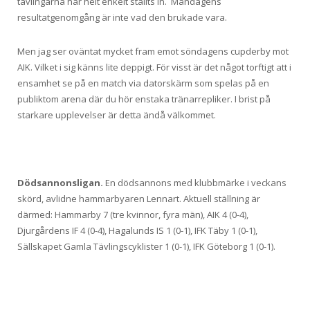
tävlingarna har helt enkelt ställts in. Måndagens
resultatgenomgång är inte vad den brukade vara.
Men jag ser oväntat mycket fram emot söndagens cupderby mot
AIK. Vilket i sig känns lite deppigt. För visst är det något torftigt att i
ensamhet se på en match via datorskärm som spelas på en
publiktom arena där du hör enstaka tränarrepliker. I brist på
starkare upplevelser är detta ändå välkommet.
Dödsannonsligan.
En dödsannons med klubbmärke i veckans
skörd, avlidne hammarbyaren Lennart. Aktuell ställning är
därmed: Hammarby 7 (tre kvinnor, fyra män), AIK 4 (0-4),
Djurgårdens IF 4 (0-4), Hagalunds IS 1 (0-1), IFK Täby 1 (0-1),
Sällskapet Gamla Tävlingscyklister 1 (0-1), IFK Göteborg 1 (0-1).