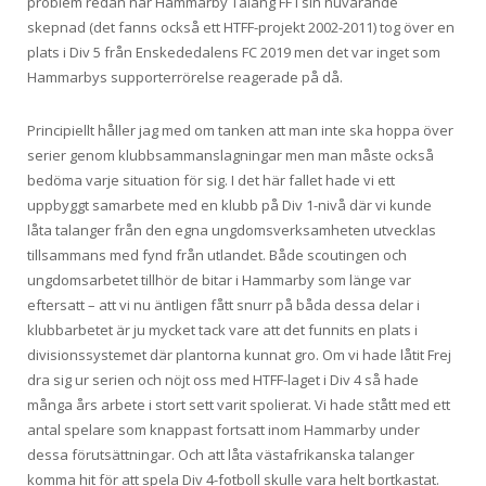
problem redan när Hammarby Talang FF i sin nuvarande
skepnad (det fanns också ett HTFF-projekt 2002-2011) tog över en
plats i Div 5 från Enskededalens FC 2019 men det var inget som
Hammarbys supporterrörelse reagerade på då.
Principiellt håller jag med om tanken att man inte ska hoppa över
serier genom klubbsammanslagningar men man måste också
bedöma varje situation för sig. I det här fallet hade vi ett
uppbyggt samarbete med en klubb på Div 1-nivå där vi kunde
låta talanger från den egna ungdomsverksamheten utvecklas
tillsammans med fynd från utlandet. Både scoutingen och
ungdomsarbetet tillhör de bitar i Hammarby som länge var
eftersatt – att vi nu äntligen fått snurr på båda dessa delar i
klubbarbetet är ju mycket tack vare att det funnits en plats i
divisionssystemet där plantorna kunnat gro. Om vi hade låtit Frej
dra sig ur serien och nöjt oss med HTFF-laget i Div 4 så hade
många års arbete i stort sett varit spolierat. Vi hade stått med ett
antal spelare som knappast fortsatt inom Hammarby under
dessa förutsättningar. Och att låta västafrikanska talanger
komma hit för att spela Div 4-fotboll skulle vara helt bortkastat.