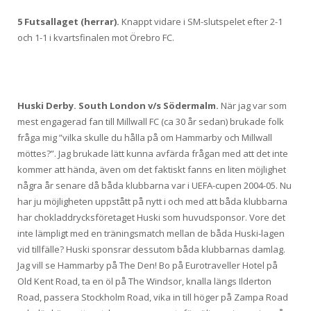
5 Futsallaget (herrar).
Knappt vidare i SM-slutspelet efter 2-1
och 1-1 i kvartsfinalen mot Örebro FC.
Huski Derby. South London v/s Södermalm.
När jag var som
mest engagerad fan till Millwall FC (ca 30 år sedan) brukade folk
fråga mig ”vilka skulle du hålla på om Hammarby och Millwall
möttes?”. Jag brukade lätt kunna avfärda frågan med att det inte
kommer att hända, även om det faktiskt fanns en liten möjlighet
några år senare då båda klubbarna var i UEFA-cupen 2004-05. Nu
har ju möjligheten uppstått på nytt i och med att båda klubbarna
har chokladdrycksföretaget Huski som huvudsponsor. Vore det
inte lämpligt med en träningsmatch mellan de båda Huski-lagen
vid tillfälle? Huski sponsrar dessutom båda klubbarnas damlag.
Jag vill se Hammarby på The Den! Bo på Eurotraveller Hotel på
Old Kent Road, ta en öl på The Windsor, knalla längs Ilderton
Road, passera Stockholm Road, vika in till höger på Zampa Road