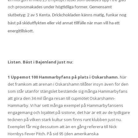
och
provsmakades under högtidliga former. Gemensamt
slutbetyg: 2 av 5 Kenta. Drickchokladen känns matig, funkar nog
bäst på skidutflykten eller vid annat tillfälle när man vill ha ett
energitillskott.
Listan. Bäst i Bajenland just nu:
1 Uppemot 100 Hammarbyfans på plats i Oskarshamn.
När
det framkom att arenan i Oskarshamn tillåter insyn även för den
som står utanför stängslet bestämde sig många Hammarbyfans
att göra den 34 mil långa resan till cupmötet Oskarshamn-
Hammarby. Vi har sett många exempel på Hammarbyfansens
engagemang och lojalitet på sistone, det här är ett av de tydligare
tecknen på vilken stark kultur som finns runt klubben just nu.
Exemplet får mig dessutom att än en gång referera till Nick
Hornbys Fever Pitch. På sid 95 (den amerikanska