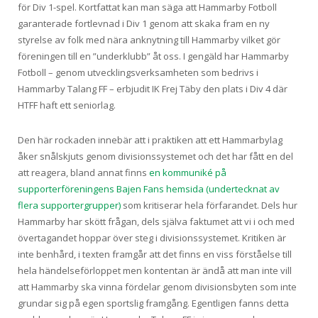
för Div 1-spel. Kortfattat kan man säga att Hammarby Fotboll
garanterade fortlevnad i Div 1 genom att skaka fram en ny
styrelse av folk med nära anknytning till Hammarby vilket gör
föreningen till en ”underklubb” åt oss. I gengäld har Hammarby
Fotboll – genom utvecklingsverksamheten som bedrivs i
Hammarby Talang FF – erbjudit IK Frej Täby den plats i Div 4 där
HTFF haft ett seniorlag.
Den här rockaden innebär att i praktiken att ett Hammarbylag
åker snålskjuts genom divisionssystemet och det har fått en del
att reagera, bland annat finns
en kommuniké på
supporterföreningens Bajen Fans hemsida (undertecknat av
flera supportergrupper)
som kritiserar hela förfarandet. Dels hur
Hammarby har skött frågan, dels själva faktumet att vi i och med
övertagandet hoppar över steg i divisionssystemet. Kritiken är
inte benhård, i texten framgår att det finns en viss förståelse till
hela händelseförloppet men kontentan är ändå att man inte vill
att Hammarby ska vinna fördelar genom divisionsbyten som inte
grundar sig på egen sportslig framgång. Egentligen fanns detta