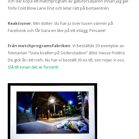
och där köpa ett matchprogram av gatuförsäljaren innan jag går
förbi Cold Blow Lane End och letar rätt på bortaentrén.
Reaktioner.
Min dotter: du har ju över tusen vänner på
Facebook och får bara en like på ett inlägg. Pinsamt!
Från matchprogramsfabriken:
Vi beställde 20 exemplar av
fototavlan ”Sista kvällen på Söderstadion” (Bild: Hasse Fridén).
De gick åt i ett nafs. Nu har vi beställt 30 ex till, sen nöjer vi oss.
Slå till innan det är försent!