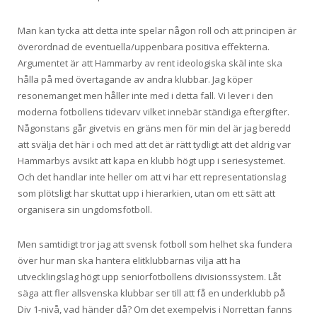
Man kan tycka att detta inte spelar någon roll och att principen är
överordnad de eventuella/uppenbara positiva effekterna.
Argumentet är att Hammarby av rent ideologiska skäl inte ska
hålla på med övertagande av andra klubbar. Jag köper
resonemanget men håller inte med i detta fall. Vi lever i den
moderna fotbollens tidevarv vilket innebär ständiga eftergifter.
Någonstans går givetvis en gräns men för min del är jag beredd
att svälja det här i och med att det är rätt tydligt att det aldrig var
Hammarbys avsikt att kapa en klubb högt upp i seriesystemet.
Och det handlar inte heller om att vi har ett representationslag
som plötsligt har skuttat upp i hierarkien, utan om ett sätt att
organisera sin ungdomsfotboll.
Men samtidigt tror jag att svensk fotboll som helhet ska fundera
över hur man ska hantera elitklubbarnas vilja att ha
utvecklingslag högt upp seniorfotbollens divisionssystem. Låt
säga att fler allsvenska klubbar ser till att få en underklubb på
Div 1-nivå, vad händer då? Om det exempelvis i Norrettan fanns