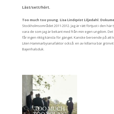
Läst/sett/hört.
Too much too young.
Lisa Lindqvist Liljedahl. Dokum
Stockholmsområdet 2011-2012. Jag är rätt förtjust i den här
vara de som jag är bekant med från min egen ungdom. Det h
får ingen riktig känsla för gänget. Kanske beroende på att te
Liten Hammarbyianafaktor också: en av killarna bär grönvit 
Bajenhalsduk.