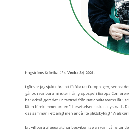
Hagströms Krönika #34,
Vecka 34, 2021.
I går var jag sjukt nära att få åka ut i Europa igen, senast
går och var bara minuter från gruppspel i Europa Conferen
har också gjort det. En textrad från Nationalteaterns låt ”Ja
låten förekommer orden ”I besvikelsens iskalla tystnad”. De
oss samman i ett ärligt men ändå lite pliktskyldigt ”Vi älskar
Jag vill bara tillägga att hur besviken jag än var i går efter 