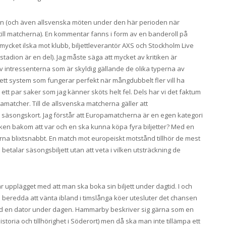
hen (och även allsvenska möten under den här perioden när
 till matcherna). En kommentar fanns i form av en banderoll på
mycket ilska mot klubb, biljettleverantör AXS och Stockholm Live
ion är en del). Jag måste säga att mycket av kritiken är
av intressenterna som är skyldig gällande de olika typerna av
a ett system som fungerar perfekt när mångdubbelt fler vill ha
e ett par saker som jag känner sköts helt fel. Dels har vi det faktum
opamatcher. Till de allsvenska matcherna gäller att
r säsongskort. Jag förstår att Europamatcherna är en egen kategori
ken bakom att var och en ska kunna köpa fyra biljetter? Med en
tterna blixtsnabbt. En match mot europeiskt motstånd tillhör de mest
 betalar säsongsbiljett utan att veta i vilken utsträckning de
är upplägget med att man ska boka sin biljett under dagtid. I och
a beredda att vänta ibland i timslånga köer utesluter det chansen
vid en dator under dagen. Hammarby beskriver sig gärna som en
historia och tillhörighet i Söderort) men då ska man inte tillämpa ett