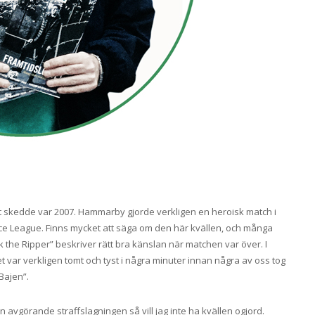
 det skedde var 2007. Hammarby gjorde verkligen en heroisk match i
ce League. Finns mycket att säga om den här kvällen, och många
ck the Ripper” beskriver rätt bra känslan när matchen var över. I
t var verkligen tomt och tyst i några minuter innan några av oss tog
 Bajen”.
den avgörande straffslagningen så vill jag inte ha kvällen ogjord.