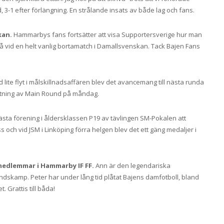
d, 3-1 efter förlängning. En strålande insats av både lag och fans.
kan.
Hammarbys fans fortsätter att visa Supportersverige hur man
på vid en helt vanlig bortamatch i Damallsvenskan. Tack Bajen Fans
 lite flyt i målskillnadsaffären blev det avancemang till nästa runda
ottning av Main Round på måndag.
ästa förening i åldersklassen P19 av tävlingen SM-Pokalen att
och vid JSM i Linköping förra helgen blev det ett gäng medaljer i
smedlemmar i Hammarby IF FF.
Ann är den legendariska
ndskamp. Peter har under lång tid plåtat Bajens damfotboll, bland
Grattis till båda!