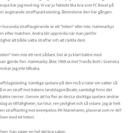
ropa bär jag med mig. Vi var ju faktiskt lika bra som FC Basel på
 en avgörande straffsparkstävling, åtminstone den här gången.
huruvida straffavgörande är ett ”lotteri” eller inte. Hammarbys
ngen efter matchen. Andra blir upprörda när man jämför
klighet att både sätta straffar och att rädda dem.
lotteri” men inte ett rent sådant. Det är ju klart bättre med
om man gjorde förr. Hammarby åkte 1969 ut mot Tranås BoIS i Svenska
nskar jag inte tillbaka.
raffslagstävling. Samtliga spelare på den nivå vi talar om sätter så
å in en straff mot Italiens landslagsmålvakt, samtidigt finns det
bättre nerver. Genom att ha fler av dessa skickliga spelare ändrar
ag av tillfälligheter, tur/otur, ren jävlighet och så vidare. Jag är helt
 en strafftävling mot exempelvis IFK Mariehamn, placerat som nr 407
lsen med ett lotteri.
hen, han säger en hel del bra saker.