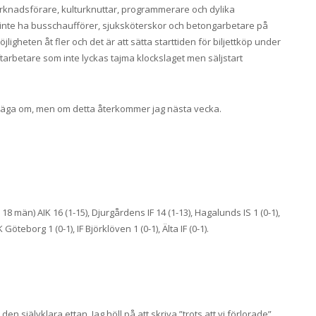
arknadsförare, kulturknuttar, programmerare och dylika
l vi inte ha busschaufförer, sjuksköterskor och betongarbetare på
ligheten åt fler och det är att sätta starttiden för biljettköp under
tarbetare som inte lyckas tajma klockslaget men säljstart
tt säga om, men om detta återkommer jag nästa vecka.
18 män) AIK 16 (1-15), Djurgårdens IF 14 (1-13), Hagalunds IS 1 (0-1),
Göteborg 1 (0-1), IF Björklöven 1 (0-1), Älta IF (0-1).
a den självklara ettan. Jag höll på att skriva ”trots att vi förlorade”