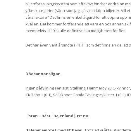
biljettförsäljningssystem som effektivt hindrar andra än m
yrkeskategorier (såna som jag själv) att köpa biljetter. Vil
våra läktare? Det finns en enkel åtgärd för att öppna upp möj
kvällen. Det kommer fortfarande att vara en och annan skif
exempelvis kl 19 skulle definitivt öka möjligheten för fler.
Det har även varit årsmöte i HIF FF som det finns en del a
Dödsannonsligan.
Ingen påfyllning sen sist. Ställning: Hammarby 23 (5 kvinnor, 
IFK Täby 1 (0-1), Sällskapet Gamla Tävlingscyklister 1 (0-1), IFK 
Listan – Bäst i Bajenland just nu:
1 Hemmamötet med FC Basel.
Trots att vi åkte ut är dett