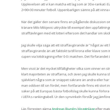
Upplevelsen att vi kan matcha ett lag som är 30:e-rankat i Eu
2×90+30 minuter fotboll. Uppenbarligen sämre på att vinna
När det gäller den senare finns en pågående diskussion om 
tränare Milo Milojevic uttryckte till exempel den uppfattni
strafftävlingen med ett lotteri eftersom det handlar om skic
Jag skulle vilja säga att ett straffavgörande är ”något av ett 
straffavgörande än att faktiskt ta till krona eller klave s
cupen via lottdragning efter 0-0 i matchen. Det förfarandet ö
Men visst är det mycket tillfälligheter vilka som vinner en st
klart majoriteten av straffarna, och även jag skulle kunna sl
självklart några som är snäppet säkrare än andra eller har 
man oddsen till sin fördel, men fortfarande finns ett stort insl
säker på att Europas bästa fotbollslag skulle kunna förlora
i UEFA:s rankingtabell. Ur den synvinkeln förstår jag jämföre
Läs förresten gärna
Andreas Bjunérs blogginlägg
efter matc