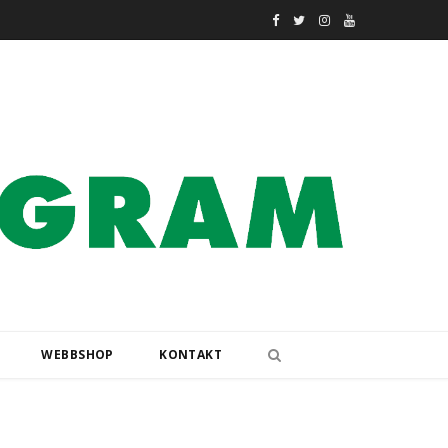
F
T
I
Y
a
w
n
o
c
i
s
u
e
t
t
T
b
t
a
u
o
e
g
b
o
r
r
e
k
a
m
WEBBSHOP
KONTAKT