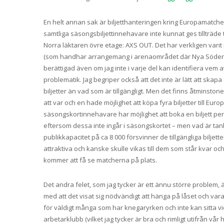
En helt annan sak är biljetthanteringen kring Europamatc
samtliga säsongsbiljettinnehavare inte kunnat ges tillträde
Norra läktaren övre etage: AXS OUT. Det har verkligen varit 
(som handhar arrangemang i arenaområdet där Nya Söderstad
berättigad även om jag inte i varje del kan identifiera vem 
problematik. Jag begriper också att det inte är lätt att skap
biljetter än vad som är tillgängligt. Men det finns åtminston
att var och en hade möjlighet att köpa fyra biljetter till Eur
säsongskortinnehavare har möjlighet att boka en biljett pe
eftersom dessa inte ingår i säsongskortet – men vad är tan
publikkapacitet på ca 8 000 försvinner de tillgängliga bilje
attraktiva och kanske skulle vikas till dem som står kvar och
kommer att få se matcherna på plats.
Det andra felet, som jag tycker är ett ännu större problem, 
med att det visat sig nödvändigt att hänga på låset och var
för väldigt många som har knegaryrken och inte kan sitta 
arbetarklubb (vilket jag tycker är bra och rimligt utifrån vår 