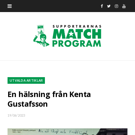
F
T
I
Y
a
w
n
o
c
i
s
u
e
t
t
T
b
t
a
u
o
e
g
b
o
r
r
e
UTVALDA ARTIKLAR
k
a
En hälsning från Kenta
Gustafsson
m
19/06/2023