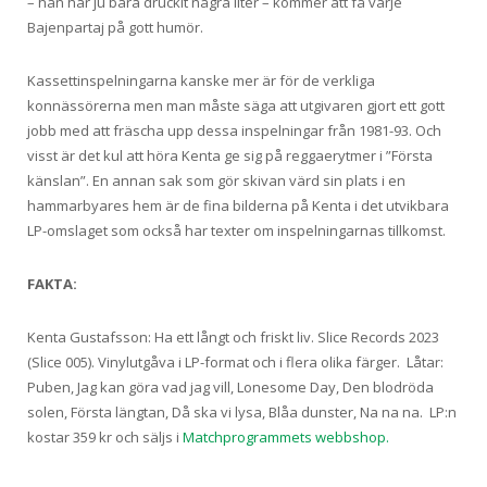
– han har ju bara druckit några liter – kommer att få varje
Bajenpartaj på gott humör.
Kassettinspelningarna kanske mer är för de verkliga
konnässörerna men man måste säga att utgivaren gjort ett gott
jobb med att fräscha upp dessa inspelningar från 1981-93. Och
visst är det kul att höra Kenta ge sig på reggaerytmer i ”Första
känslan”. En annan sak som gör skivan värd sin plats i en
hammarbyares hem är de fina bilderna på Kenta i det utvikbara
LP-omslaget som också har texter om inspelningarnas tillkomst.
FAKTA:
Kenta Gustafsson: Ha ett långt och friskt liv. Slice Records 2023
(Slice 005). Vinylutgåva i LP-format och i flera olika färger. Låtar:
Puben, Jag kan göra vad jag vill, Lonesome Day, Den blodröda
solen, Första längtan, Då ska vi lysa, Blåa dunster, Na na na. LP:n
kostar 359 kr och säljs i
Matchprogrammets webbshop.