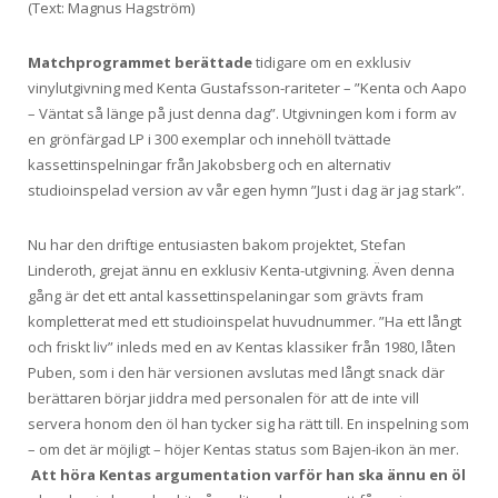
(Text: Magnus Hagström)
Matchprogrammet berättade
tidigare om en exklusiv
vinylutgivning med Kenta Gustafsson-rariteter – ”Kenta och Aapo
– Väntat så länge på just denna dag”. Utgivningen kom i form av
en grönfärgad LP i 300 exemplar och innehöll tvättade
kassettinspelningar från Jakobsberg och en alternativ
studioinspelad version av vår egen hymn ”Just i dag är jag stark”.
Nu har den driftige entusiasten bakom projektet, Stefan
Linderoth, grejat ännu en exklusiv Kenta-utgivning. Även denna
gång är det ett antal kassettinspelaningar som grävts fram
kompletterat med ett studioinspelat huvudnummer. ”Ha ett långt
och friskt liv” inleds med en av Kentas klassiker från 1980, låten
Puben, som i den här versionen avslutas med långt snack där
berättaren börjar jiddra med personalen för att de inte vill
servera honom den öl han tycker sig ha rätt till. En inspelning som
– om det är möjligt – höjer Kentas status som Bajen-ikon än mer.
Att höra Kentas argumentation varför han ska ännu en öl