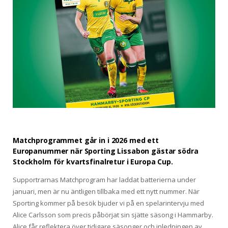
Matchprogrammet går in i 2026 med ett
Europanummer när Sporting Lissabon gästar södra
Stockholm för kvartsfinalretur i Europa Cup.
Supportrarnas Matchprogram har laddat batterierna under
januari, men är nu äntligen tillbaka med ett nytt nummer. När
Sporting kommer på besök bjuder vi på en spelarintervju med
Alice Carlsson som precis påbörjat sin sjätte säsong i Hammarby.
Alice får reflektera över tidigare säsonger och inledningen av