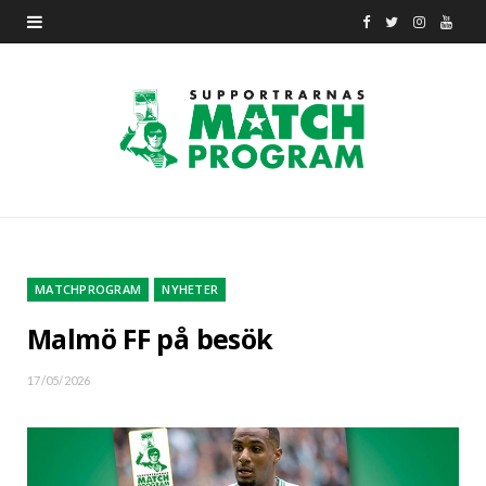
F
T
I
Y
a
w
n
o
c
i
s
u
e
t
t
T
b
t
a
u
o
e
g
b
o
r
r
e
MATCHPROGRAM
NYHETER
k
a
Malmö FF på besök
m
17/05/2026