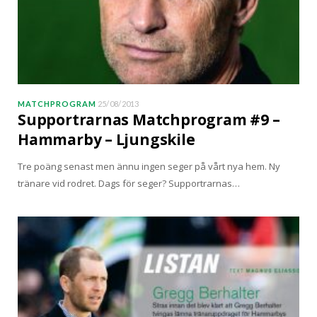
MATCHPROGRAM
25/08/2013
Supportrarnas Matchprogram #9 –
Hammarby – Ljungskile
Tre poäng senast men ännu ingen seger på vårt nya hem. Ny
tränare vid rodret. Dags för seger? Supportrarnas…