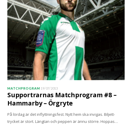
MATCHPROGRAM
19/07/2013
Supportrarnas Matchprogram #8 –
Hammarby – Örgryte
På lördag är det inflyttningsfest. Nytt hem ska invigas. Biljett-
trycket är stort. Längtan och peppen är ännu större. Hoppas…