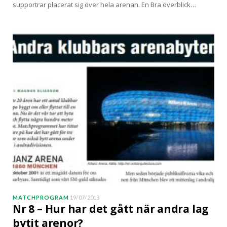
supportrar placerat sig över hela arenan. En Bra överblick…
MATCHPROGRAM
19/07/2013
Nr 8 – Hur har det gått när andra lag
bytit arenor?