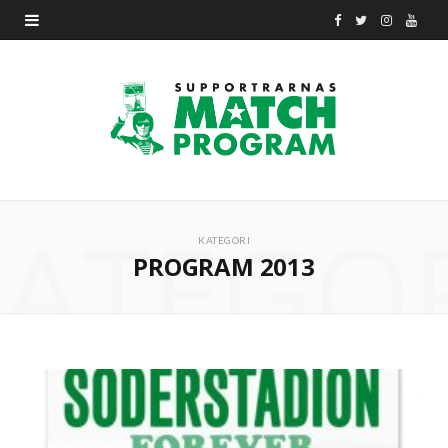
F
T
I
Y
a
w
n
o
c
i
s
u
e
t
t
T
b
t
a
u
ATEGO
o
e
g
b
KATEGORI
PROGRAM 2013
o
r
r
e
k
a
m