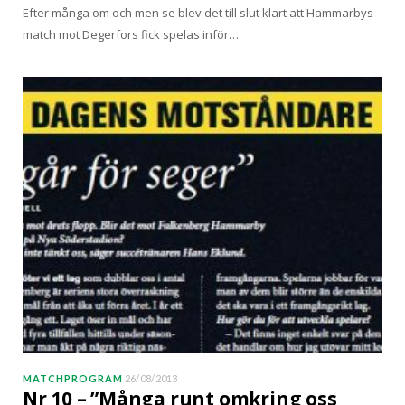
Efter många om och men se blev det till slut klart att Hammarbys
match mot Degerfors fick spelas inför…
MATCHPROGRAM
26/08/2013
Nr 10 – ”Många runt omkring oss