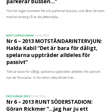
parkerar bussen…”
”De här lagen kommer hit och parkerar bussen, och åker de hem
med en poäng så är de jättenöjda.…
MATCHPROGRAM
10/06/2013
Nr 6 – 2013 MOTSTÅNDARINTERVJUN:
Halda Kabil ”Det är bara för dåligt,
spelarna uppträder alldeles för
passivt”
”Det är bara för dåligt, spelarna uppträder alldeles för passivt
när de försvarar. Vi försöker rätta till det här…
PROGRAM 2013
10/06/2013
Nr 6 – 2013 RUNT SÖDERSTADION:
Göran Rickmer ”…jag har ju ett