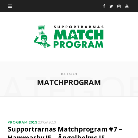
F
T
I
Y
a
w
n
o
c
i
s
u
e
t
t
T
b
t
a
u
ATEGO
o
e
g
b
KATEGORI
MATCHPROGRAM
o
r
r
e
k
a
m
PROGRAM 2013
23/06/2013
Supportrarnas Matchprogram #7 –
Hammarby IF – Ängelholms IF