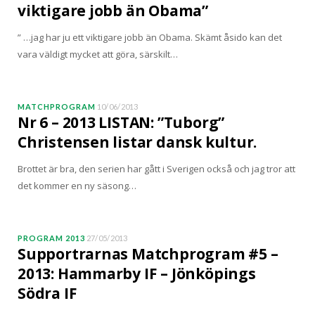
viktigare jobb än Obama”
” …jag har ju ett viktigare jobb än Obama. Skämt åsido kan det
vara väldigt mycket att göra, särskilt…
MATCHPROGRAM
10/06/2013
Nr 6 – 2013 LISTAN: ”Tuborg”
Christensen listar dansk kultur.
Brottet är bra, den serien har gått i Sverigen också och jag tror att
det kommer en ny säsong…
PROGRAM 2013
27/05/2013
Supportrarnas Matchprogram #5 –
2013: Hammarby IF – Jönköpings
Södra IF