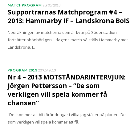
MATCHPROGRAM
20/05/2013
Supportrarnas Matchprogram #4 –
2013: Hammarby IF – Landskrona BoIS
Nedräkningen av matcherna som är kvar på Söderstadion
fortsätter obönhörligen. I dagens match så ställs Hammarby mot
Landskrona. I…
PROGRAM 2013
20/05/2013
Nr 4 – 2013 MOTSTÅNDARINTERVJUN:
Jörgen Pettersson – ”De som
verkligen vill spela kommer få
chansen”
”Det kommer att bli förändringar i vilka jag ställer på planen. De
som verkligen vill spela kommer att få…