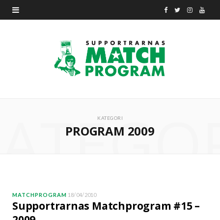
F
T
I
Y
a
w
n
o
c
i
s
u
e
t
t
T
b
t
a
u
ATEGO
o
e
g
b
KATEGORI
PROGRAM 2009
o
r
r
e
k
a
m
MATCHPROGRAM
18/04/2010
Supportrarnas Matchprogram #15 –
2009