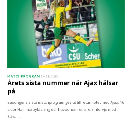
MATCHPROGRAM
17/11/2025
Årets sista nummer när Ajax hälsar
på
Säsongens sista matchprogram ges ut till returmötet med Ajax. 16
sidor Hammarbyläsning där huvudnumret är en intervju med
Stina…