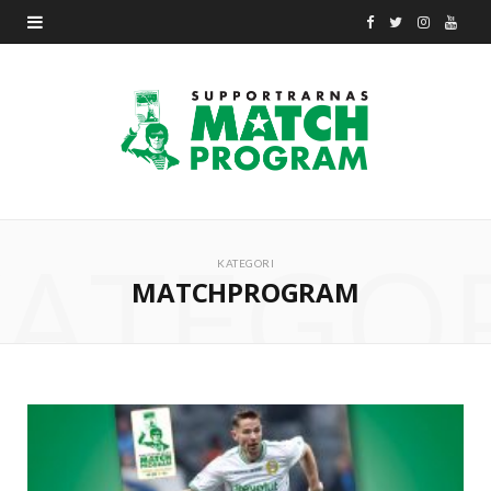
F
T
I
Y
a
w
n
o
c
i
s
u
e
t
t
T
b
t
a
u
ATEGO
o
e
g
b
KATEGORI
MATCHPROGRAM
o
r
r
e
k
a
m