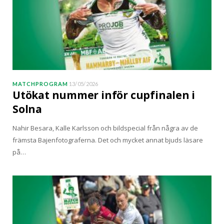
MATCHPROGRAM
13/05/2026
Utökat nummer inför cupfinalen i
Solna
Nahir Besara, Kalle Karlsson och bildspecial från några av de
främsta Bajenfotograferna. Det och mycket annat bjuds läsare
på…