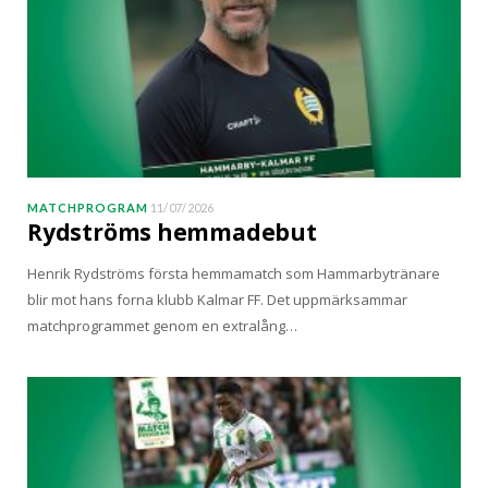
MATCHPROGRAM
11/07/2026
Rydströms hemmadebut
Henrik Rydströms första hemmamatch som Hammarbytränare
blir mot hans forna klubb Kalmar FF. Det uppmärksammar
matchprogrammet genom en extralång…