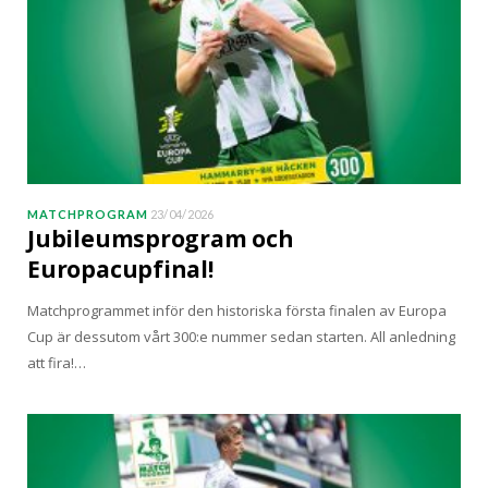
MATCHPROGRAM
23/04/2026
Jubileumsprogram och
Europacupfinal!
Matchprogrammet inför den historiska första finalen av Europa
Cup är dessutom vårt 300:e nummer sedan starten. All anledning
att fira!…