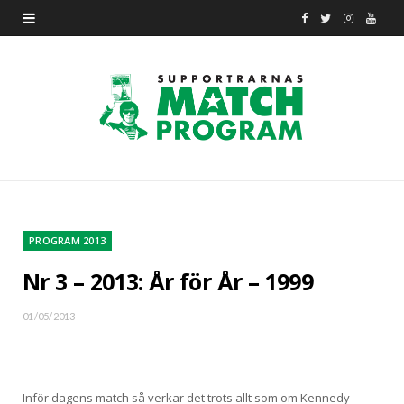
F
T
I
Y
a
w
n
o
c
i
s
u
e
t
t
T
b
t
a
u
o
e
g
b
o
r
r
e
PROGRAM 2013
k
a
Nr 3 – 2013: År för År – 1999
m
01/05/2013
Inför dagens match så verkar det trots allt som om Kennedy