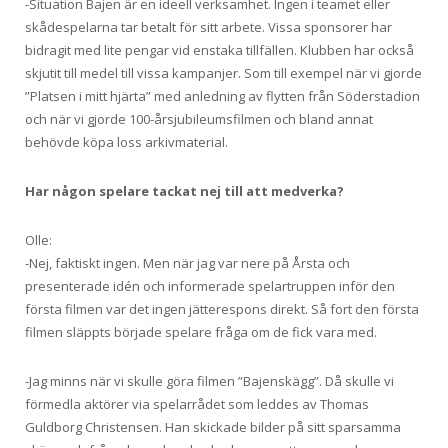
-Situation Bajen är en ideell verksamhet. Ingen i teamet eller
skådespelarna tar betalt för sitt arbete. Vissa sponsorer har
bidragit med lite pengar vid enstaka tillfällen. Klubben har också
skjutit till medel till vissa kampanjer. Som till exempel när vi gjorde
”Platsen i mitt hjärta” med anledning av flytten från Söderstadion
och när vi gjorde 100-årsjubileumsfilmen och bland annat
behövde köpa loss arkivmaterial.
Har någon spelare tackat nej till att medverka?
Olle:
-Nej, faktiskt ingen. Men när jag var nere på Årsta och
presenterade idén och informerade spelartruppen inför den
första filmen var det ingen jätterespons direkt. Så fort den första
filmen släppts började spelare fråga om de fick vara med.
-Jag minns när vi skulle göra filmen ”Bajenskägg”. Då skulle vi
förmedla aktörer via spelarrådet som leddes av Thomas
Guldborg Christensen. Han skickade bilder på sitt sparsamma