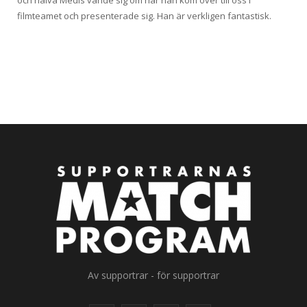
och halva Medis vände sig om när han kom över till oss i
filmteamet och presenterade sig. Han är verkligen fantastisk.
Av supportrar - för supportrar