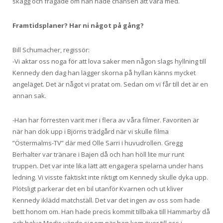
skägg och frågade om han hade chansen att vara med.
Framtidsplaner? Har ni något på gång?
Bill Schumacher, regissör:
-Vi aktar oss noga för att lova saker men någon slags hyllning till
Kennedy den dag han lägger skorna på hyllan känns mycket
angeläget. Det är något vi pratat om. Sedan om vi får till det är en
annan sak.
-Han har förresten varit mer i flera av våra filmer. Favoriten är
när han dök upp i Björns trädgård när vi skulle filma
”Östermalms-TV” där med Olle Sarri i huvudrollen. Gregg
Berhalter var tränare i Bajen då och han höll lite mur runt
truppen. Det var inte lika lätt att engagera spelarna under hans
ledning. Vi visste faktiskt inte riktigt om Kennedy skulle dyka upp.
Plötsligt parkerar det en bil utanför Kvarnen och ut kliver
Kennedy iklädd matchställ. Det var det ingen av oss som hade
bett honom om. Han hade precis kommit tillbaka till Hammarby då