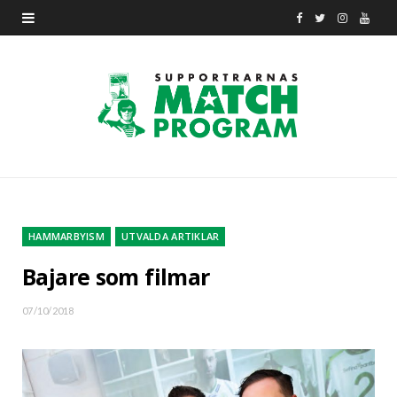
F
T
I
Y
a
w
n
o
c
i
s
u
e
t
t
T
b
t
a
u
o
e
g
b
o
r
r
e
HAMMARBYISM
UTVALDA ARTIKLAR
k
a
Bajare som filmar
m
07/10/2018