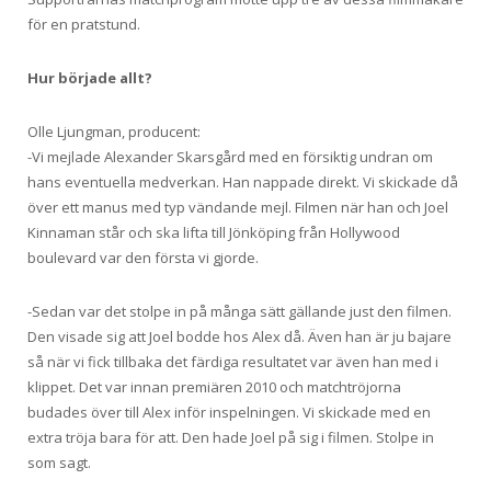
för en pratstund.
Hur började allt?
Olle Ljungman, producent:
-Vi mejlade Alexander Skarsgård med en försiktig undran om
hans eventuella medverkan. Han nappade direkt. Vi skickade då
över ett manus med typ vändande mejl. Filmen när han och Joel
Kinnaman står och ska lifta till Jönköping från Hollywood
boulevard var den första vi gjorde.
-Sedan var det stolpe in på många sätt gällande just den filmen.
Den visade sig att Joel bodde hos Alex då. Även han är ju bajare
så när vi fick tillbaka det färdiga resultatet var även han med i
klippet. Det var innan premiären 2010 och matchtröjorna
budades över till Alex inför inspelningen. Vi skickade med en
extra tröja bara för att. Den hade Joel på sig i filmen. Stolpe in
som sagt.