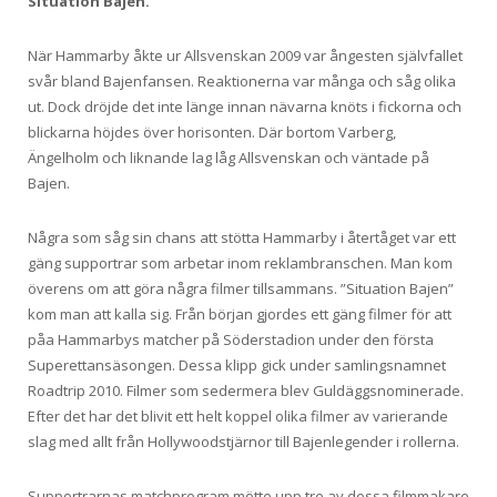
Situation Bajen.
När Hammarby åkte ur Allsvenskan 2009 var ångesten självfallet
svår bland Bajenfansen. Reaktionerna var många och såg olika
ut. Dock dröjde det inte länge innan nävarna knöts i fickorna och
blickarna höjdes över horisonten. Där bortom Varberg,
Ängelholm och liknande lag låg Allsvenskan och väntade på
Bajen.
Några som såg sin chans att stötta Hammarby i återtåget var ett
gäng supportrar som arbetar inom reklambranschen. Man kom
överens om att göra några filmer tillsammans. ”Situation Bajen”
kom man att kalla sig. Från början gjordes ett gäng filmer för att
påa Hammarbys matcher på Söderstadion under den första
Superettansäsongen. Dessa klipp gick under samlingsnamnet
Roadtrip 2010. Filmer som sedermera blev Guldäggsnominerade.
Efter det har det blivit ett helt koppel olika filmer av varierande
slag med allt från Hollywoodstjärnor till Bajenlegender i rollerna.
Supportrarnas matchprogram mötte upp tre av dessa filmmakare