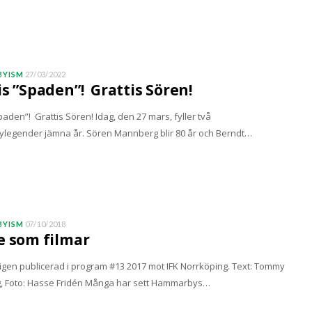
YISM
27/03/2022
is ”Spaden”! Grattis Sören!
paden”! Grattis Sören! Idag, den 27 mars, fyller två
egender jämna år. Sören Mannberg blir 80 år och Berndt…
YISM
07/10/2018
e som filmar
igen publicerad i program #13 2017 mot IFK Norrköping. Text: Tommy
, Foto: Hasse Fridén Många har sett Hammarbys…