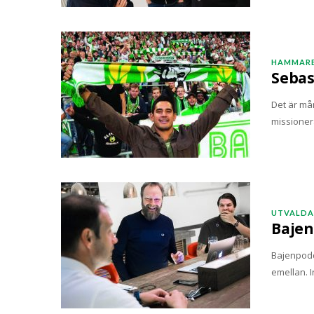
HAMMARB
Sebas
Det är må
missioner
UTVALDA
Bajen
Bajenpodd
emellan. I