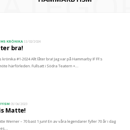
ATEGO
MS KRÖNIKA
11/02/2024
åter bra!
krönika #1-2024 Allt låter bra! Jag var på Hammarby IF FF:s
te härförleden. Fullsatt i Södra Teatern +…
YISM
01/06/2023
is Matte!
tte Werner – 70 bast 1 juni! En av våra legendarer fyller 70 år i dag
des…