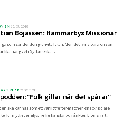
YISM
13/09/2018
tian Bojassén: Hammarbys Missionär
nga som sprider den grönvita läran. Men det finns bara en som
ar lika hängivet i Sydamerika…
 ARTIKLAR
21/05/2018
podden: ”Folk gillar när det spårar”
en ska kännas som ett vanligt ”efter-matchen-snack” polare
nte för mycket analys, hellre känslor och åsikter. Efter snart…