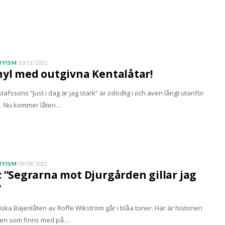
YISM
10/11/2022
nyl med outgivna Kentalåtar!
afssons ”Just i dag är jag stark” är odödlig i och även långt utanför
. Nu kommer låten…
YISM
09/09/2022
: ”Segrarna mot Djurgården gillar jag
”
ska Bajenlåten av Roffe Wikström går i blåa toner. Här är historien
ten som finns med på…