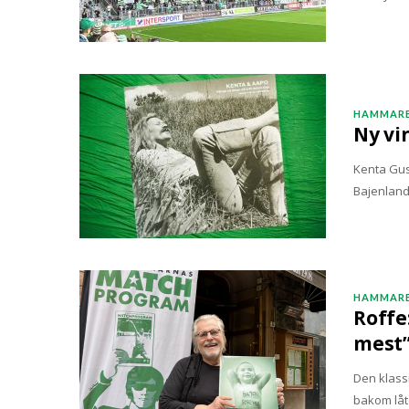
HAMMARB
Ny vi
Kenta Gust
Bajenland
HAMMARB
Roffe
mest
Den klassi
bakom lå