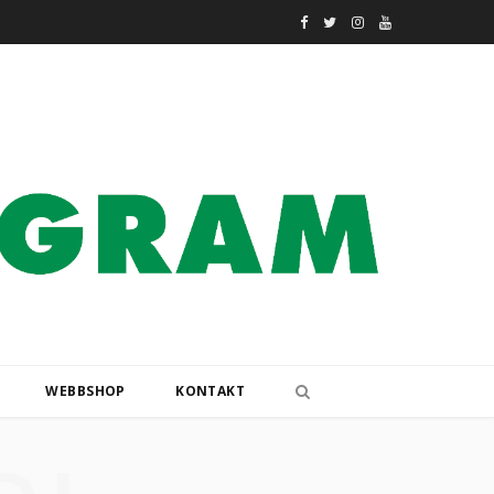
F
T
I
Y
a
w
n
o
c
i
s
u
e
t
t
T
b
t
a
u
o
e
g
b
o
r
r
e
k
a
m
WEBBSHOP
KONTAKT