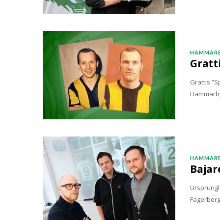
HAMMARB
Gratt
Grattis ”S
Hammarbyl
HAMMARB
Bajar
Ursprungl
Fagerberg