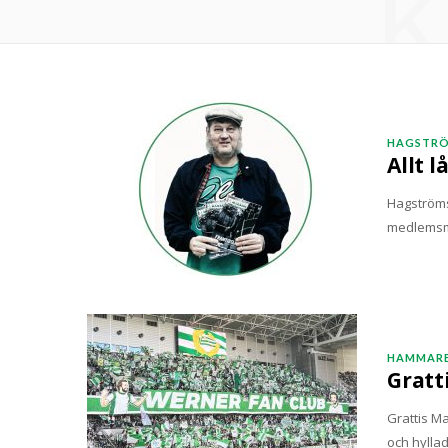
K
HAGSTRÖ
Allt l
Hagströms 
medlemsmö
HAMMARB
Gratt
Grattis Ma
och hylla