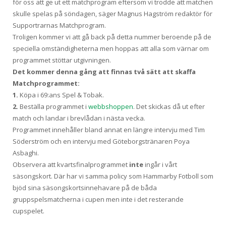
för oss att ge ut ett matchprogram eftersom vi trodde att matchen
skulle spelas på söndagen, säger Magnus Hagström redaktör för
Supportrarnas Matchprogram.
Troligen kommer vi att gå back på detta nummer beroende på de
speciella omständigheterna men hoppas att alla som värnar om
programmet stöttar utgivningen.
Det kommer denna gång att finnas två sätt att skaffa
Matchprogrammet:
1.
Köpa i 69:ans Spel & Tobak.
2.
Beställa programmet i
webbshoppen
. Det skickas då ut efter
match och landar i brevlådan i nästa vecka.
Programmet innehåller bland annat en längre intervju med Tim
Söderström och en intervju med Göteborgstränaren Poya
Asbaghi.
Observera att kvartsfinalprogrammet
inte
ingår i vårt
säsongskort. Där har vi samma policy som Hammarby Fotboll som
bjöd sina säsongskortsinnehavare på de båda
gruppspelsmatcherna i cupen men inte i det resterande
cupspelet.