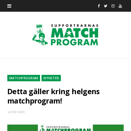
F
T
I
Y
a
w
n
o
c
i
s
u
e
t
t
T
b
t
a
u
o
e
g
b
o
r
r
e
MATCHPROGRAM
NYHETER
k
a
Detta gäller kring helgens
matchprogram!
m
12/03/2020