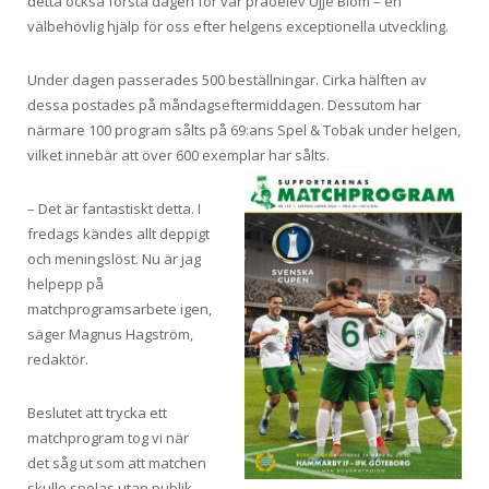
detta också första dagen för vår praoelev Ujje Blom – en
välbehövlig hjälp för oss efter helgens exceptionella utveckling.
Under dagen passerades 500 beställningar. Cirka hälften av
dessa postades på måndagseftermiddagen. Dessutom har
närmare 100 program sålts på 69:ans Spel & Tobak under helgen,
vilket innebär att över 600 exemplar har sålts.
– Det är fantastiskt detta. I
fredags kändes allt deppigt
och meningslöst. Nu är jag
helpepp på
matchprogramsarbete igen,
säger Magnus Hagström,
redaktör.
Beslutet att trycka ett
matchprogram tog vi när
det såg ut som att matchen
skulle spelas utan publik.