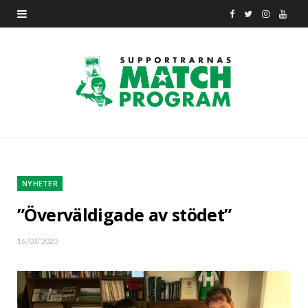
F
T
I
Y
a
w
n
o
c
i
s
u
e
t
t
T
b
t
a
u
o
e
g
b
o
r
r
e
NYHETER
k
a
”Överväldigade av stödet”
m
16/03/2020