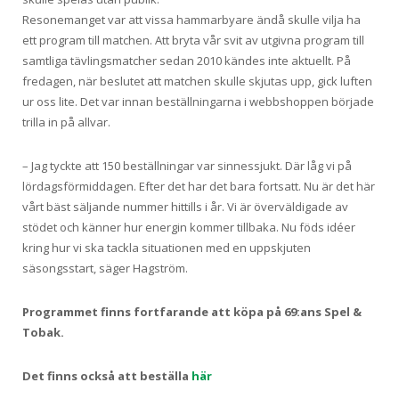
Resonemanget var att vissa hammarbyare ändå skulle vilja ha
ett program till matchen. Att bryta vår svit av utgivna program till
samtliga tävlingsmatcher sedan 2010 kändes inte aktuellt. På
fredagen, när beslutet att matchen skulle skjutas upp, gick luften
ur oss lite. Det var innan beställningarna i webbshoppen började
trilla in på allvar.
– Jag tyckte att 150 beställningar var sinnessjukt. Där låg vi på
lördagsförmiddagen. Efter det har det bara fortsatt. Nu är det här
vårt bäst säljande nummer hittills i år. Vi är överväldigade av
stödet och känner hur energin kommer tillbaka. Nu föds idéer
kring hur vi ska tackla situationen med en uppskjuten
säsongsstart, säger Hagström.
Programmet finns fortfarande att köpa på 69:ans Spel &
Tobak.
Det finns också att beställa
här