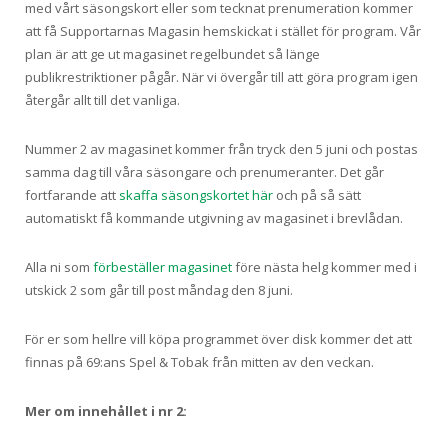
med vårt säsongskort eller som tecknat prenumeration kommer
att få Supportarnas Magasin hemskickat i stället för program. Vår
plan är att ge ut magasinet regelbundet så länge
publikrestriktioner pågår. När vi övergår till att göra program igen
återgår allt till det vanliga.
Nummer 2 av magasinet kommer från tryck den 5 juni och postas
samma dag till våra säsongare och prenumeranter. Det går
fortfarande att
skaffa säsongskortet här
och på så sätt
automatiskt få kommande utgivning av magasinet i brevlådan.
Alla ni som
förbeställer magasinet
före nästa helg kommer med i
utskick 2 som går till post måndag den 8 juni.
För er som hellre vill köpa programmet över disk kommer det att
finnas på 69:ans Spel & Tobak från mitten av den veckan.
Mer om innehållet i nr 2: