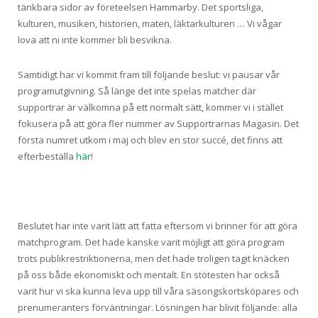
tänkbara sidor av företeelsen Hammarby. Det sportsliga,
kulturen, musiken, historien, maten, läktarkulturen … Vi vågar
lova att ni inte kommer bli besvikna.
Samtidigt har vi kommit fram till följande beslut: vi pausar vår
programutgivning. Så länge det inte spelas matcher där
supportrar är välkomna på ett normalt sätt, kommer vi i stället
fokusera på att göra fler nummer av Supportrarnas Magasin. Det
första numret utkom i maj och blev en stor succé, det finns att
efterbeställa
här
!
Beslutet har inte varit lätt att fatta eftersom vi brinner för att göra
matchprogram. Det hade kanske varit möjligt att göra program
trots publikrestriktionerna, men det hade troligen tagit knäcken
på oss både ekonomiskt och mentalt. En stötesten har också
varit hur vi ska kunna leva upp till våra säsongskortsköpares och
prenumeranters förväntningar. Lösningen har blivit följande: alla