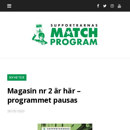
F
T
I
Y
a
w
n
o
c
i
s
u
e
t
t
T
b
t
a
u
o
e
g
b
o
r
r
e
NYHETER
k
a
Magasin nr 2 är här –
programmet pausas
m
28/05/2020