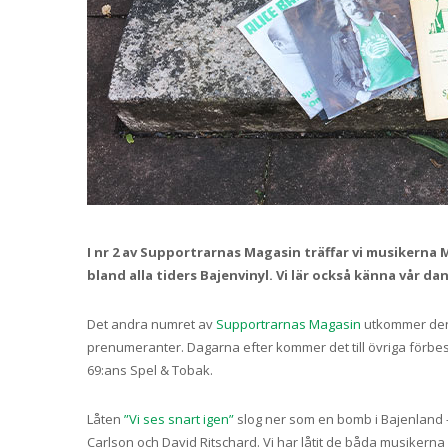
I nr 2 av Supportrarnas Magasin träffar vi musikerna
bland alla tiders Bajenvinyl. Vi lär också känna vår d
Det andra numret av
Supportrarnas Magasin
utkommer den 
prenumeranter. Dagarna efter kommer det till övriga förbestä
69:ans Spel & Tobak.
Låten
”Vi ses snart igen”
slog ner som en bomb i Bajenland 
Carlson och David Ritschard. Vi har låtit de båda musikern