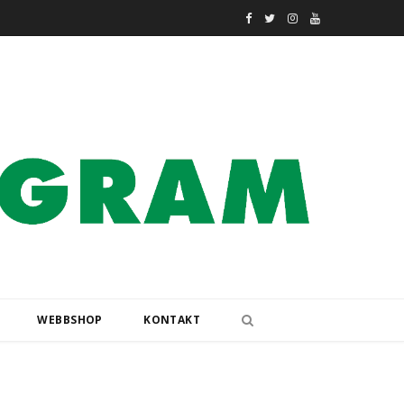
F
T
I
Y
a
w
n
o
c
i
s
u
e
t
t
T
b
t
a
u
o
e
g
b
o
r
r
e
k
a
m
WEBBSHOP
KONTAKT