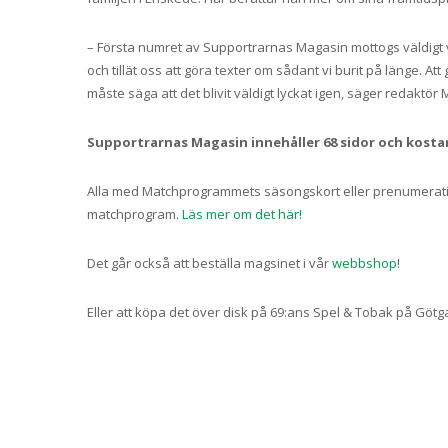
– Första numret av Supportrarnas Magasin mottogs väldigt v
och tillät oss att göra texter om sådant vi burit på länge. A
måste säga att det blivit väldigt lyckat igen, säger redaktö
Supportrarnas Magasin innehåller 68 sidor och kostar
Alla med Matchprogrammets säsongskort eller prenumeratio
matchprogram.
Läs mer om det här!
Det går också att beställa magsinet i vår
webbshop
!
Eller att köpa det över disk på 69:ans Spel & Tobak på Götga