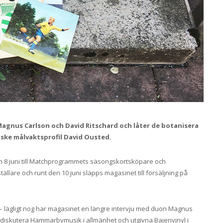
 Magnus Carlson och David Ritschard och låter de botanisera
anske målvaktsprofil David Ousted.
8 juni till Matchprogrammets säsongskortsköpare och
llare och runt den 10 juni släpps magasinet till försäljning på
– lägligt nog har magasinet en längre intervju med duon Magnus
a diskutera Hammarbymusik i allmänhet och utgivna Bajenvinyl i