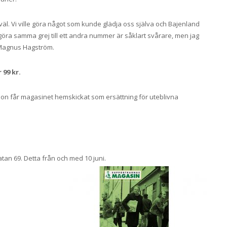
äl. Vi ville göra något som kunde glädja oss själva och Bajenland
tt göra samma grej till ett andra nummer är såklart svårare, men jag
r Magnus Hagström.
 99 kr.
n får magasinet hemskickat som ersättning för uteblivna
tan 69. Detta från och med 10 juni.