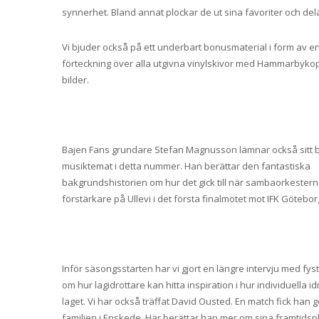
synnerhet. Bland annat plockar de ut sina favoriter och del
Vi bjuder också på ett underbart bonusmaterial i form av en
förteckning över alla utgivna vinylskivor med Hammarbykop
bilder.
Bajen Fans grundare Stefan Magnusson lämnar också sitt bid
musiktemat i detta nummer. Han berättar den fantastiska
bakgrundshistorien om hur det gick till när sambaorkestern H
förstärkare på Ullevi i det första finalmötet mot IFK Götebor
Inför säsongsstarten har vi gjort en längre intervju med fy
om hur lagidrottare kan hitta inspiration i hur individuella
laget. Vi har också träffat David Ousted. En match fick han 
familjen i Enskede. Här berättar han mer om sina framtidsp