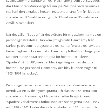
kvalmatcher mot Sandåkern och Hälsingborg (som det stavades
då). Utan Sören Mannbergs två mål på Råsunda hade vi kanske
inte haft den omtalade hösten 1970. Under sina fem år i klubben
spelade han 97 matcher och gjorde 13 mål, varav 35 matcher och
2 mål i Allsvenskan.
När det gäller ”Spaden” är det svårare för mig att komma med en
personlig betraktelse. Han kom (troligtvis) till Hammarby från
Karlbergs BK som hockeyspelare och centerforward och av bara
farten tog han också en plats i Hammarby fotboll som högerytter.
Men det kunde slutat annorlunda för hösten 1951 skrev
”Spaden” på för AIK, men det blev ingenting av med det och
hösten 1952 gick han till Hammarby och blev klubben trogen till
1963 (1961 i ishockey).
Personligen anser jag att den största meriten i karriären är att
Berndt var en av de mytomspunna och klassiska 54: orna som
spelade upp Hammarby i Allsvenskan efter lång frånvaro.
”Spaden” var allsvensk fotbollsspelare säsongerna 1954 – 1957
och 1959 – 1962. Under dessa år spelade han 116 matcher och