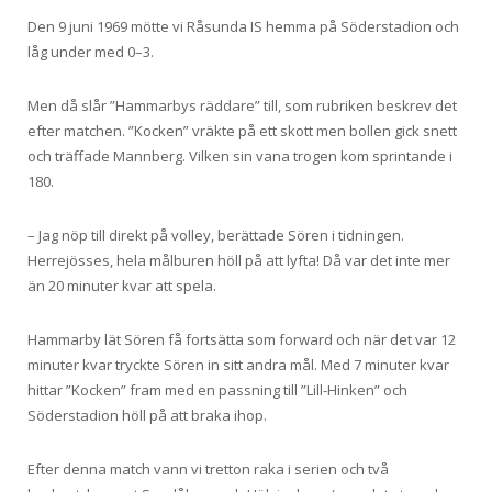
Den 9 juni 1969 mötte vi Råsunda IS hemma på Söderstadion och
låg under med 0–3.
Men då slår ”Hammarbys räddare” till, som rubriken beskrev det
efter matchen. ”Kocken” vräkte på ett skott men bollen gick snett
och träffade Mannberg. Vilken sin vana trogen kom sprintande i
180.
– Jag nöp till direkt på volley, berättade Sören i tidningen.
Herrejösses, hela målburen höll på att lyfta! Då var det inte mer
än 20 minuter kvar att spela.
Hammarby lät Sören få fortsätta som forward och när det var 12
minuter kvar tryckte Sören in sitt andra mål. Med 7 minuter kvar
hittar ”Kocken” fram med en passning till ”Lill-Hinken” och
Söderstadion höll på att braka ihop.
Efter denna match vann vi tretton raka i serien och två