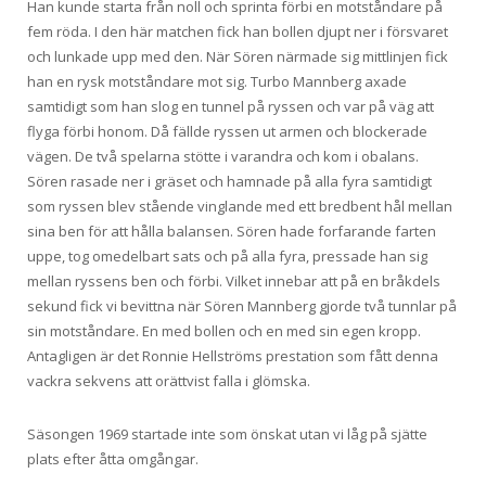
Han kunde starta från noll och sprinta förbi en motståndare på
fem röda. I den här matchen fick han bollen djupt ner i försvaret
och lunkade upp med den. När Sören närmade sig mittlinjen fick
han en rysk motståndare mot sig. Turbo Mannberg axade
samtidigt som han slog en tunnel på ryssen och var på väg att
flyga förbi honom. Då fällde ryssen ut armen och blockerade
vägen. De två spelarna stötte i varandra och kom i obalans.
Sören rasade ner i gräset och hamnade på alla fyra samtidigt
som ryssen blev stående vinglande med ett bredbent hål mellan
sina ben för att hålla balansen. Sören hade forfarande farten
uppe, tog omedelbart sats och på alla fyra, pressade han sig
mellan ryssens ben och förbi. Vilket innebar att på en bråkdels
sekund fick vi bevittna när Sören Mannberg gjorde två tunnlar på
sin motståndare. En med bollen och en med sin egen kropp.
Antagligen är det Ronnie Hellströms prestation som fått denna
vackra sekvens att orättvist falla i glömska.
Säsongen 1969 startade inte som önskat utan vi låg på sjätte
plats efter åtta omgångar.