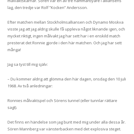
målvaktskarriär. Sören var en av tre hammarbyare i alliansens
lag, den tredje var Rolf ”Kocken” Andersson.
Efter matchen mellan Stockholmsalliansen och Dynamo Moskva
visste jag att jag aldrig skulle få uppleva något liknande igen, och
mycket riktigt, ingen målvakt jag har sett har i en enskild match
presterat det Ronnie gjorde i den här matchen. Och jag har sett
många!
Jag sa tyst till mig själv:
– Du kommer aldrig att glömma den här dagen, onsdag den 10 juli
1968. Av två anledningar:
Ronnies målvaktspel och Sörens tunnel (eller tunnlar rättare
sagt).
Det finns en händelse som jag burit med mig under alla dessa år.
Sören Mannberg var vänsterbacken med det explosiva steget.