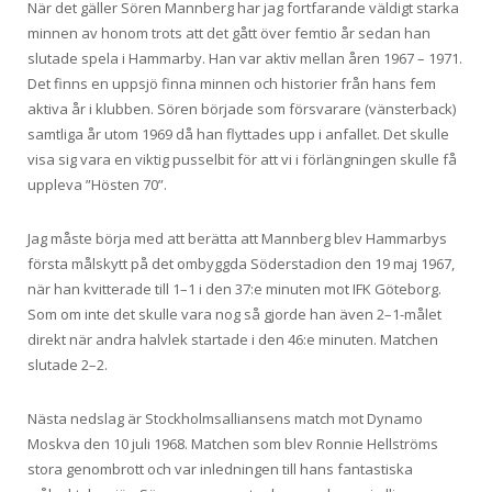
När det gäller Sören Mannberg har jag fortfarande väldigt starka
minnen av honom trots att det gått över femtio år sedan han
slutade spela i Hammarby. Han var aktiv mellan åren 1967 – 1971.
Det finns en uppsjö finna minnen och historier från hans fem
aktiva år i klubben. Sören började som försvarare (vänsterback)
samtliga år utom 1969 då han flyttades upp i anfallet. Det skulle
visa sig vara en viktig pusselbit för att vi i förlängningen skulle få
uppleva ”Hösten 70”.
Jag måste börja med att berätta att Mannberg blev Hammarbys
första målskytt på det ombyggda Söderstadion den 19 maj 1967,
när han kvitterade till 1–1 i den 37:e minuten mot IFK Göteborg.
Som om inte det skulle vara nog så gjorde han även 2–1-målet
direkt när andra halvlek startade i den 46:e minuten. Matchen
slutade 2–2.
Nästa nedslag är Stockholmsalliansens match mot Dynamo
Moskva den 10 juli 1968. Matchen som blev Ronnie Hellströms
stora genombrott och var inledningen till hans fantastiska