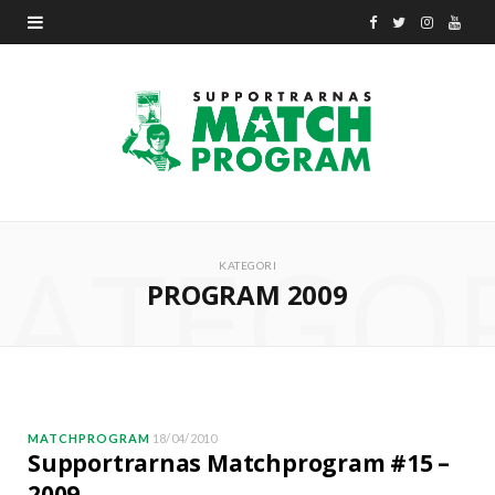
F
T
I
Y
a
w
n
o
c
i
s
u
e
t
t
T
b
t
a
u
ATEGO
o
e
g
b
KATEGORI
PROGRAM 2009
o
r
r
e
k
a
m
MATCHPROGRAM
18/04/2010
Supportrarnas Matchprogram #15 –
2009