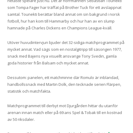
hetaste spelare just nu. Det är norrmannen Sebastian Tounekti
som Tompa Fager har träffat på Brother Tuck för ett avslappnat
samtal. Tounekti berättar bland annat om sin bakgrund i norsk
fotboll, hur han kom till Hammarby och hur han av en slump
hamnade på Charles Dickens en Champions League-kväll.
Utöver huvudintervjun bjuder det 32-sidiga matchprogrammet på
mycket annat. Vad sägs som en nostalgitripp till säsongen 1977,
snack med Bajens nya visuellt ansvarige Tony Svedin, gamla
goda historier från Balsam och mycket annat.
Dessutom: panelen, ett matchminne där Romulo är inblandad,
handbollssnack med Martin Dolk, den tecknade serien Flärpen,
statistik och matchfakta.
Matchprogrammet till derbyt mot Djurgården hittar du utanför
arenan innan match eller på 69:ans Spel & Tobak till en kostnad
av 50 riksdaler.