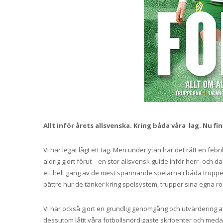
Allt inför årets allsvenska. Kring båda våra lag. Nu
Vi har legat lågt ett tag. Men under ytan har det rått en febr
aldrig gjort förut – en stor allsvensk guide inför herr- och 
ett helt gäng av de mest spännande spelarna i båda trupper
bättre hur de tänker kring spelsystem, trupper sina egna ro
Vi har också gjort en grundlig genomgång och utvärdering av 
dessutom låtit våra fotbollsnördigaste skribenter och meda