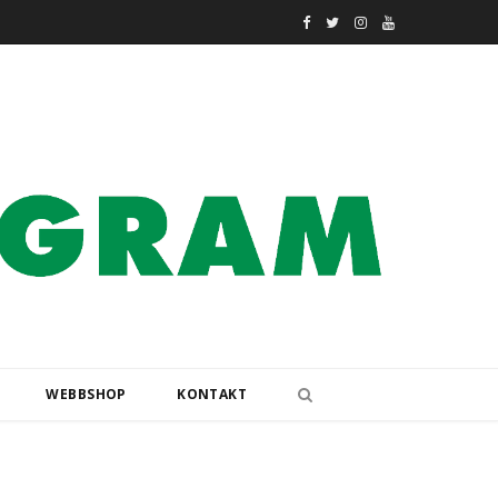
F
T
I
Y
a
w
n
o
c
i
s
u
e
t
t
T
b
t
a
u
o
e
g
b
o
r
r
e
k
a
m
WEBBSHOP
KONTAKT