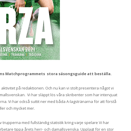
 finns Matchprogrammets stora säsongsguide att beställa.
il aktivitet på redaktionen. Och nu kan vi stolt presentera något vi
damallsvenskan. Vi har släppt lös våra skribenter som har intervjuat
na. Vi har också suttit ner med båda A-lagstränarna för att förstå
ller och mycket mer.
trupperna med fullständig statistik kring varje spelare Vi har
rbetare tippa årets herr- och damallsvenska. Upplagt för en stor