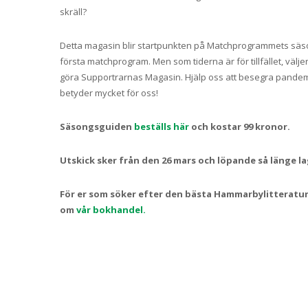
skräll?
Detta magasin blir startpunkten på Matchprogrammets säsong
första matchprogram. Men som tiderna är för tillfället, väljer
göra Supportrarnas Magasin. Hjälp oss att besegra pandem
betyder mycket för oss!
Säsongsguiden
beställs här
och kostar 99 kronor.
Utskick sker från den 26 mars och löpande så länge la
För er som söker efter den bästa Hammarbylitterature
om
vår bokhandel.