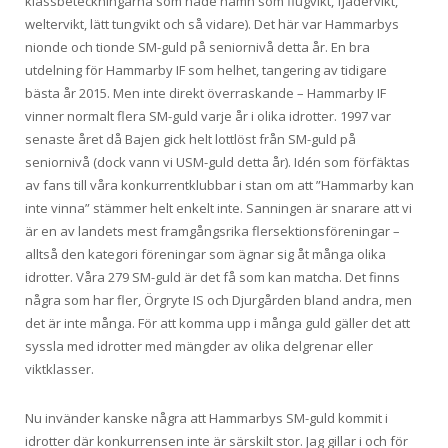
klassbeteckningarna som hade namn som flugvikt, fjädervikt,
weltervikt, lätt tungvikt och så vidare). Det här var Hammarbys
nionde och tionde SM-guld på seniornivå detta år. En bra
utdelning för Hammarby IF som helhet, tangering av tidigare
bästa år 2015. Men inte direkt överraskande – Hammarby IF
vinner normalt flera SM-guld varje år i olika idrotter. 1997 var
senaste året då Bajen gick helt lottlöst från SM-guld på
seniornivå (dock vann vi USM-guld detta år). Idén som förfäktas
av fans till våra konkurrentklubbar i stan om att ”Hammarby kan
inte vinna” stämmer helt enkelt inte. Sanningen är snarare att vi
är en av landets mest framgångsrika flersektionsföreningar –
alltså den kategori föreningar som ägnar sig åt många olika
idrotter. Våra 279 SM-guld är det få som kan matcha. Det finns
några som har fler, Örgryte IS och Djurgården bland andra, men
det är inte många. För att komma upp i många guld gäller det att
syssla med idrotter med mängder av olika delgrenar eller
viktklasser.
Nu invänder kanske några att Hammarbys SM-guld kommit i
idrotter där konkurrensen inte är särskilt stor. Jag gillar i och för