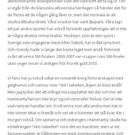
återkommande downperioder som det varit tufft att ta sig ur. Om
vi utgår från de klassiska allsvenska herrlagen så händer det för
de flesta att de någon gång åker ur, men det normala är att
studsa tillbaka direkt. Våra svackor har varit djupare. Våra lag i
ett par andra sporter har också förstärkt uppfattningen att vi inte
är några direkta vinnarskallar. Hockeyn, som är den sport i
Sverige som engagerar mest efter fotboll, har vi låtit tyna bort.
Och i bandy hade vi länge det bästa laget men ändå förtvivlat
svårt att vinna SM-finalen. 2000-2007 var vi uppe i sex SM-finaler
utan seger innan vi äntligen fick fira ett guld 2010.
Vi fans har ju också odlat en romantik kring förlorarskapet med
galghumor och ramsor som ”skit i tabellen, Bajen är bäst ändå”.
Men jag tycker det att många missuppfattat det där och tror att
Hammarbyfansen inte bryr sig om vinst eller förlust. Det är inte
vad ramsan handlar om. Vi vill vinna som alla andra men när vi
inte vinner tittar vi framåt och vet att vi kommer att stå kvar där i
morgon också. Om spelarna och ledningen i Hammarby skulle ha
inställningen ”skit i tabellen” vore det en mardröm, men ur ett
fansperspektiv är hållningen en stark överlevnadsstrategi. Och