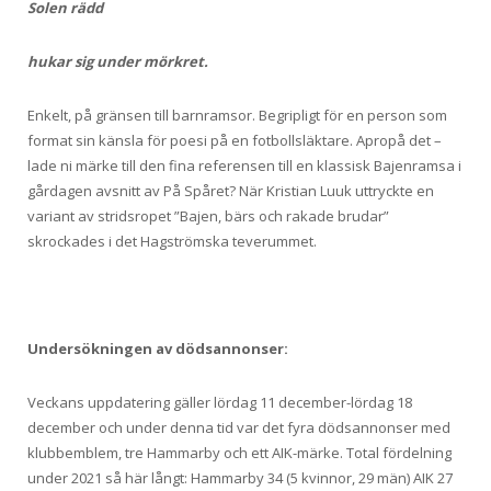
Solen rädd
hukar sig under mörkret.
Enkelt, på gränsen till barnramsor. Begripligt för en person som
format sin känsla för poesi på en fotbollsläktare. Apropå det –
lade ni märke till den fina referensen till en klassisk Bajenramsa i
gårdagen avsnitt av På Spåret? När Kristian Luuk uttryckte en
variant av stridsropet ”Bajen, bärs och rakade brudar”
skrockades i det Hagströmska teverummet.
Undersökningen av dödsannonser:
Veckans uppdatering gäller lördag 11 december-lördag 18
december och under denna tid var det fyra dödsannonser med
klubbemblem, tre Hammarby och ett AIK-märke. Total fördelning
under 2021 så här långt: Hammarby 34 (5 kvinnor, 29 män) AIK 27