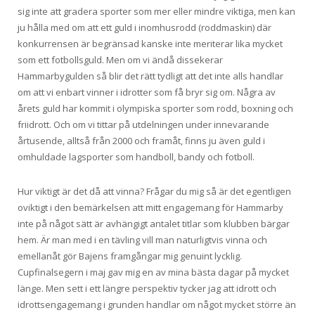
sig inte att gradera sporter som mer eller mindre viktiga, men kan
ju hålla med om att ett guld i inomhusrodd (roddmaskin) där
konkurrensen är begränsad kanske inte meriterar lika mycket
som ett fotbollsguld. Men om vi ändå dissekerar
Hammarbygulden så blir det rätt tydligt att det inte alls handlar
om att vi enbart vinner i idrotter som få bryr sig om. Några av
årets guld har kommit i olympiska sporter som rodd, boxning och
friidrott. Och om vi tittar på utdelningen under innevarande
årtusende, alltså från 2000 och framåt, finns ju även guld i
omhuldade lagsporter som handboll, bandy och fotboll.
Hur viktigt är det då att vinna? Frågar du mig så är det egentligen
oviktigt i den bemärkelsen att mitt engagemang för Hammarby
inte på något sätt är avhängigt antalet titlar som klubben bärgar
hem. Är man med i en tävling vill man naturligtvis vinna och
emellanåt gör Bajens framgångar mig genuint lycklig.
Cupfinalsegern i maj gav mig en av mina bästa dagar på mycket
länge. Men sett i ett längre perspektiv tycker jag att idrott och
idrottsengagemang i grunden handlar om något mycket större än