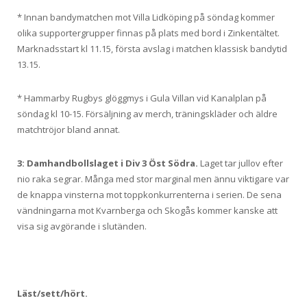
* Innan bandymatchen mot Villa Lidköping på söndag kommer
olika supportergrupper finnas på plats med bord i Zinkentältet.
Marknadsstart kl 11.15, första avslag i matchen klassisk bandytid
13.15.
* Hammarby Rugbys glöggmys i Gula Villan vid Kanalplan på
söndag kl 10-15. Försäljning av merch, träningskläder och äldre
matchtröjor bland annat.
3: Damhandbollslaget i Div 3 Öst Södra.
Laget tar jullov efter
nio raka segrar. Många med stor marginal men ännu viktigare var
de knappa vinsterna mot toppkonkurrenterna i serien. De sena
vändningarna mot Kvarnberga och Skogås kommer kanske att
visa sig avgörande i slutänden.
Läst/sett/hört.