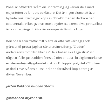
Poesi är oftast lite svårt, en uppfattning jag verkar dela med
majoriteten av landets bokläsare. Det är ingen slump att även
hyllade lyrikutgivningar köps av 300-400 medan deckare når
tiotusentals. Vilket givetvis inte betyder att exempelvis Jan Guillou
är hundra gånger bättre än exempelvis Kristina Lugn.
Den poesi som träffar mitt hjärta är ofta rätt vardaglig och
gränsar till prosa. Jag har säkert nämnt Bengt ”Cidden”
Anderssons fotbollsdiktning i ”Hela bollen ska ligga stilla” vid
något tillfälle. Just Cidden finns på (det endast i bildlig bemärkelse
existerande) nattygsbordet just nu. Ett loppisfynd, titeln ”Punken
är död, Leve tvåans buss” lockade förstås till köp. Utdrag ur
dikten November:
Jätten Köld och Gubben Storm
gormar och bryter arm.