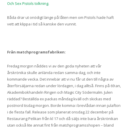
Och Sex Pistols tolkning.
Båda drar ut onödigt länge på låten men om Pistols hade haft
vett att klippa i tid så kanske den vunnit.
Från matchprogramsfabriken:
Fredag morgon nåddes vi av den goda nyheten att vår
årskrönika skulle anlända redan samma dag, och inte
kommande vecka. Det innebär att vi nu får ut den till några av
återförsäljarna redan under lördagen, i dag alltså. Finns på 69:an,
Akademibokhandeln Ringen och Magic City Södermalm. Julen
räddad? Beställda ex packas måndag kväll och skickas med
postnord tisdag morgon. Borde komma i brevlådan innan julafton
i de flesta fall. Release som planerat onsdag 22 december på
Restaurang Pelikan från kl 17 och då säljs inte bara årskrönikan
utan också lite annat fint från matchprogramsshopen – bland