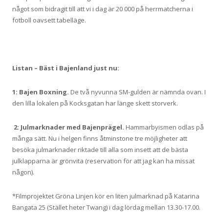
något som bidragit till att vi i dag är 20 000 på herrmatcherna i
fotboll oavsett tabelläge.
Listan – Bäst i Bajenland just nu:
1: Bajen Boxning.
De två nyvunna SM-gulden är nämnda ovan. I
den lilla lokalen på Kocksgatan har länge skett storverk.
2: Julmarknader med Bajenprägel.
Hammarbyismen odlas på
många sätt. Nu i helgen finns åtminstone tre möjligheter att
besöka julmarknader riktade till alla som insett att de bästa
julklapparna är grönvita (reservation för att jag kan ha missat
någon).
*Filmprojektet Gröna Linjen kör en liten julmarknad på Katarina
Bangata 25 (Stället heter Twang) i dag lördag mellan 13.30-17.00.