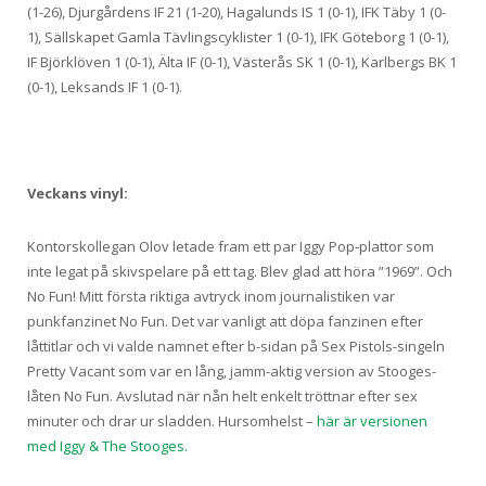
(1-26), Djurgårdens IF 21 (1-20), Hagalunds IS 1 (0-1), IFK Täby 1 (0-
1), Sällskapet Gamla Tävlingscyklister 1 (0-1), IFK Göteborg 1 (0-1),
IF Björklöven 1 (0-1), Älta IF (0-1), Västerås SK 1 (0-1), Karlbergs BK 1
(0-1), Leksands IF 1 (0-1).
Veckans vinyl:
Kontorskollegan Olov letade fram ett par Iggy Pop-plattor som
inte legat på skivspelare på ett tag. Blev glad att höra ”1969”. Och
No Fun! Mitt första riktiga avtryck inom journalistiken var
punkfanzinet No Fun. Det var vanligt att döpa fanzinen efter
låttitlar och vi valde namnet efter b-sidan på Sex Pistols-singeln
Pretty Vacant som var en lång, jamm-aktig version av Stooges-
låten No Fun. Avslutad när nån helt enkelt tröttnar efter sex
minuter och drar ur sladden. Hursomhelst –
här är versionen
med Iggy & The Stooges.