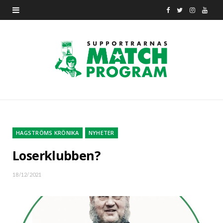
F
T
I
Y
a
w
n
o
c
i
s
u
e
t
t
T
b
t
a
u
o
e
g
b
o
r
r
e
HAGSTRÖMS KRÖNIKA
NYHETER
k
a
Loserklubben?
m
18/12/2021