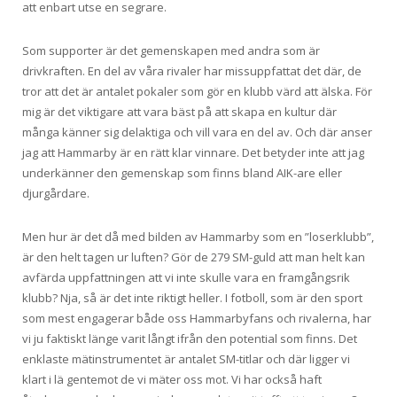
att enbart utse en segrare.
Som supporter är det gemenskapen med andra som är
drivkraften. En del av våra rivaler har missuppfattat det där, de
tror att det är antalet pokaler som gör en klubb värd att älska. För
mig är det viktigare att vara bäst på att skapa en kultur där
många känner sig delaktiga och vill vara en del av. Och där anser
jag att Hammarby är en rätt klar vinnare. Det betyder inte att jag
underkänner den gemenskap som finns bland AIK-are eller
djurgårdare.
Men hur är det då med bilden av Hammarby som en ”loserklubb”,
är den helt tagen ur luften? Gör de 279 SM-guld att man helt kan
avfärda uppfattningen att vi inte skulle vara en framgångsrik
klubb? Nja, så är det inte riktigt heller. I fotboll, som är den sport
som mest engagerar både oss Hammarbyfans och rivalerna, har
vi ju faktiskt länge varit långt ifrån den potential som finns. Det
enklaste mätinstrumentet är antalet SM-titlar och där ligger vi
klart i lä gentemot de vi mäter oss mot. Vi har också haft