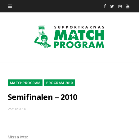
F
T
I
Y
a
w
n
o
c
i
s
u
e
t
t
T
b
t
a
u
o
e
g
b
o
r
r
e
MATCHPROGRAM
PROGRAM 2010
k
a
Semifinalen – 2010
m
26/10/2010
Missa inte: