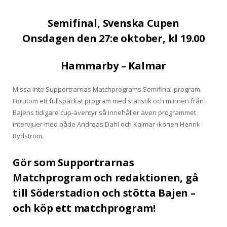
Semifinal, Svenska Cupen
Onsdagen den 27:e oktober, kl 19.00
Hammarby – Kalmar
Missa inte Supportrarnas Matchprograms Semifinal-program.
Förutom ett fullspäckat program med statistik och minnen från
Bajens tidigare cup-äventyr så innehåller även programmet
intervjuer med både Andreas Dahl och Kalmar-ikonen Henrik
Rydström.
Gör som Supportrarnas
Matchprogram och redaktionen, gå
till Söderstadion och stötta Bajen –
och köp ett matchprogram!