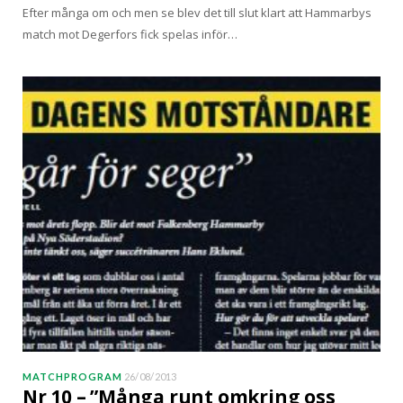
Efter många om och men se blev det till slut klart att Hammarbys
match mot Degerfors fick spelas inför…
MATCHPROGRAM
26/08/2013
Nr 10 – ”Många runt omkring oss