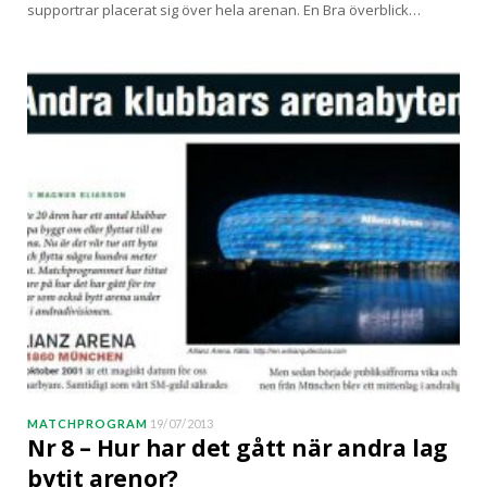
supportrar placerat sig över hela arenan. En Bra överblick…
MATCHPROGRAM
19/07/2013
Nr 8 – Hur har det gått när andra lag
bytit arenor?