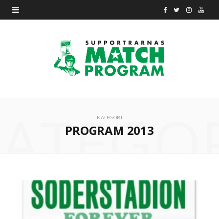
F
T
I
Y
a
w
n
o
c
i
s
u
e
t
t
T
b
t
a
u
ATEGO
o
e
g
b
KATEGORI
PROGRAM 2013
o
r
r
e
k
a
m