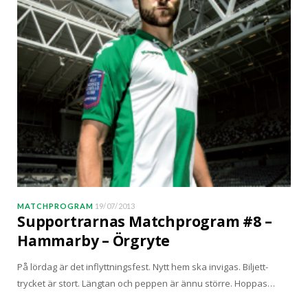
MATCHPROGRAM
19/07/2013
Supportrarnas Matchprogram #8 –
Hammarby – Örgryte
På lördag är det inflyttningsfest. Nytt hem ska invigas. Biljett-
trycket är stort. Längtan och peppen är ännu större. Hoppas…