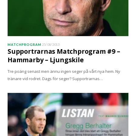
MATCHPROGRAM
25/08/2013
Supportrarnas Matchprogram #9 –
Hammarby – Ljungskile
Tre poäng senast men ännu ingen seger på vårt nya hem. Ny
tränare vid rodret. Dags för seger? Supportrarnas…