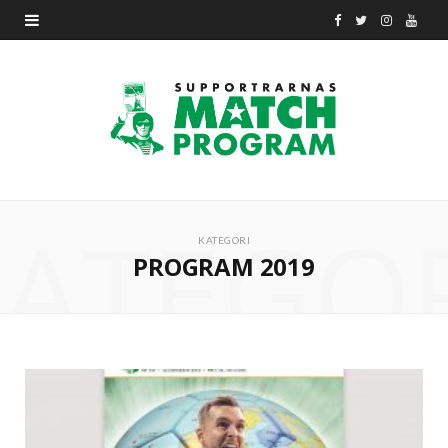
F
T
I
Y
a
w
n
o
c
i
s
u
e
t
t
T
b
t
a
u
ATEGO
o
e
g
b
KATEGORI
PROGRAM 2019
o
r
r
e
k
a
m