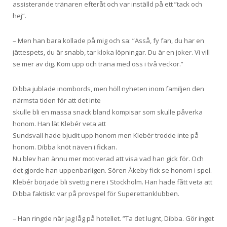
assisterande tränaren efteråt och var inställd på ett ”tack och
hej”.
– Men han bara kollade på mig och sa: ”Asså, fy fan, du har en
jättespets, du är snabb, tar kloka löpningar. Du är en joker. Vi vill
se mer av dig. Kom upp och träna med oss i två veckor.”
Dibba jublade inombords, men höll nyheten inom familjen den
närmsta tiden för att det inte
skulle bli en massa snack bland kompisar som skulle påverka
honom. Han lät Klebér veta att
Sundsvall hade bjudit upp honom men Klebér trodde inte på
honom. Dibba knöt näven i fickan.
Nu blev han ännu mer motiverad att visa vad han gick för. Och
det gjorde han uppenbarligen. Sören Åkeby fick se honom i spel.
Klebér började bli svettig nere i Stockholm. Han hade fått veta att
Dibba faktiskt var på provspel för Superettanklubben.
– Han ringde när jag låg på hotellet. ”Ta det lugnt, Dibba. Gör inget