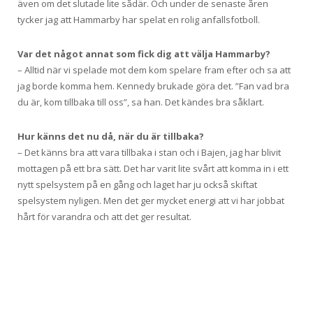
även om det slutade lite sådär. Och under de senaste åren
tycker jag att Hammarby har spelat en rolig anfallsfotboll.
Var det något annat som fick dig att välja
Hammarby?
– Alltid när vi spelade mot dem kom spelare fram efter och sa att
jag borde komma hem. Kennedy brukade göra det. ”Fan vad bra
du är, kom tillbaka till oss”, sa han. Det kändes bra såklart.
Hur känns det nu då, när du är tillbaka?
– Det känns bra att vara tillbaka i stan och i Bajen, jag har blivit
mottagen på ett bra sätt. Det har varit lite svårt att komma in i ett
nytt spelsystem på en gång och laget har ju också skiftat
spelsystem nyligen. Men det ger mycket energi att vi har jobbat
hårt för varandra och att det ger resultat.