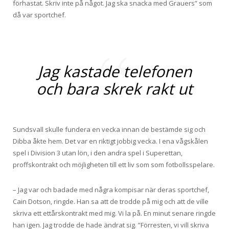
förhastat. Skriv inte på något. Jag ska snacka med Grauers” som
då var sportchef.
Jag kastade telefonen
och bara skrek rakt ut
Sundsvall skulle fundera en vecka innan de bestämde sig och
Dibba åkte hem. Det var en riktigt jobbig vecka. I ena vågskålen
spel i Division 3 utan lön, i den andra spel i Superettan,
proffskontrakt och möjligheten till ett liv som som fotbollsspelare.
– Jag var och badade med några kompisar när deras sportchef,
Cain Dotson, ringde. Han sa att de trodde på mig och att de ville
skriva ett ettårskontrakt med mig. Vi la på. En minut senare ringde
han igen. Jag trodde de hade ändrat sig. ”Förresten, vi vill skriva