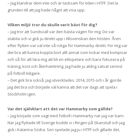
– Jag klandrar dem inte och är tacksam för tiden i HTFF. Det la
grunden till att jag hade något att visa upp.
Vilken miljö tror du skulle varit bäst för dig?
– Jag tror att Sundsvall var den bästa vägen för mig. De var
stabila och vi gick ju direkt upp i Allsvenskan den hösten. Åren
efter flytten var väl inte så roliga för Hammarby direkt. För mig var
det bra att kunna koppla bort allt annat som lockar med kompisar
och så för att lära mig att bli en elitspelare och bara fokusera på
träning, kost och återhämtning. Jag hade ju aldrig satsat seriöst
på fotboll tidigare.
– Det gick bra också, jag utvecklades. 2014, 2015 och i år gjorde
jag det bra och började väl känna att det var dags att spela i
Stockholm igen.
Var det självklart att det var Hammarby som
gällde?
– Jag började som sagt med fotboll i Hammarby när jag var barn.
När jag flyttade till Sverige bodde vi i Ringen på Skanstull och jag
gick i Katarina Södra. Sen spelade jag ju i HTFF och gillade det,