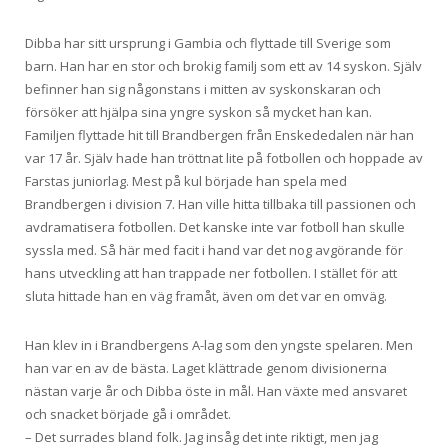
Dibba har sitt ursprung i Gambia och flyttade till Sverige som
barn. Han har en stor och brokig familj som ett av 14 syskon. Själv
befinner han sig någonstans i mitten av syskonskaran och
försöker att hjälpa sina yngre syskon så mycket han kan.
Familjen flyttade hit till Brandbergen från Enskededalen när han
var 17 år. Själv hade han tröttnat lite på fotbollen och hoppade av
Farstas juniorlag. Mest på kul började han spela med
Brandbergen i division 7. Han ville hitta tillbaka till passionen och
avdramatisera fotbollen. Det kanske inte var fotboll han skulle
syssla med. Så här med facit i hand var det nog avgörande för
hans utveckling att han trappade ner fotbollen. I stället för att
sluta hittade han en väg framåt, även om det var en omväg.
Han klev in i Brandbergens A-lag som den yngste spelaren. Men
han var en av de bästa. Laget klättrade genom divisionerna
nästan varje år och Dibba öste in mål. Han växte med ansvaret
och snacket började gå i området.
– Det surrades bland folk. Jag insåg det inte riktigt, men jag