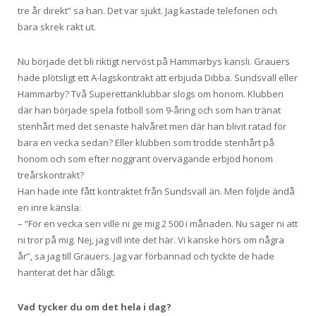
tre år direkt” sa han. Det var sjukt. Jag kastade telefonen och
bara skrek rakt ut.
Nu började det bli riktigt nervöst på Hammarbys kansli. Grauers
hade plötsligt ett A-lagskontrakt att erbjuda Dibba. Sundsvall eller
Hammarby? Två Superettanklubbar slogs om honom. Klubben
där han började spela fotboll som 9-åring och som han tränat
stenhårt med det senaste halvåret men där han blivit ratad för
bara en vecka sedan? Eller klubben som trodde stenhårt på
honom och som efter noggrant övervägande erbjöd honom
treårskontrakt?
Han hade inte fått kontraktet från Sundsvall än. Men följde ändå
en inre känsla:
– ”För en vecka sen ville ni ge mig 2 500 i månaden. Nu säger ni att
ni tror på mig. Nej, jag vill inte det här. Vi kanske hörs om några
år”, sa jag till Grauers. Jag var förbannad och tyckte de hade
hanterat det här dåligt.
Vad tycker du om det hela i dag?