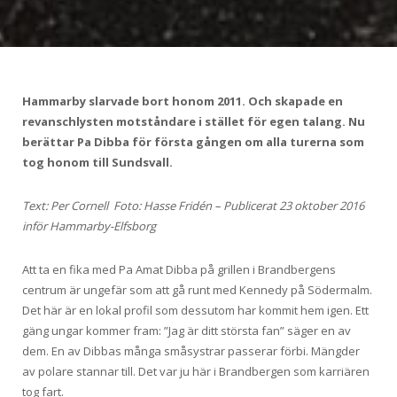
Hammarby slarvade bort honom 2011. Och skapade en
revanschlysten motståndare i stället för egen talang. Nu
berättar Pa Dibba för första gången om alla turerna som
tog honom till Sundsvall.
Text: Per Cornell Foto: Hasse Fridén –
Publicerat 23 oktober 2016
inför Hammarby-Elfsborg
Att ta en fika med Pa Amat Dibba på grillen i Brandbergens
centrum är ungefär som att gå runt med Kennedy på Södermalm.
Det här är en lokal profil som dessutom har kommit hem igen. Ett
gäng ungar kommer fram: ”Jag är ditt största fan” säger en av
dem. En av Dibbas många småsystrar passerar förbi. Mängder
av polare stannar till. Det var ju här i Brandbergen som karriären
tog fart.