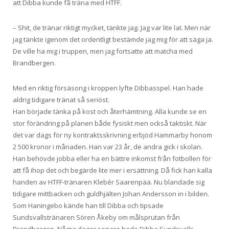
att Dibba kunde få träna med HTFF.
– Shit, de tränar riktigt mycket, tänkte jag. Jag var lite lat. Men när
jag tänkte igenom det ordentligt bestämde jag mig för att säga ja.
De ville ha mig i truppen, men jag fortsatte att matcha med
Brandbergen.
Med en riktig försäsong i kroppen lyfte Dibbasspel. Han hade
aldrig tidigare tränat så seriöst.
Han började tänka på kost och återhämtning. Alla kunde se en
stor förändring på planen både fysiskt men också taktiskt. När
det var dags för ny kontraktsskrivning erbjöd Hammarby honom
2 500 kronor i månaden. Han var 23 år, de andra gick i skolan.
Han behövde jobba eller ha en bättre inkomst från fotbollen för
att få ihop det och begärde lite mer i ersättning. Då fick han kalla
handen av HTFF-tränaren Klebér Saarenpää. Nu blandade sig
tidigare mittbacken och guldhjälten Johan Andersson in i bilden.
Som Haningebo kände han till Dibba och tipsade
Sundsvallstränaren Sören Åkeby om målsprutan från