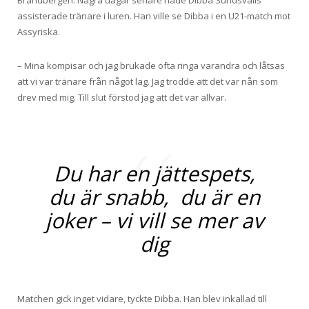
Brandbergen. Några dagar senare hade Dibba Sundsvalls
assisterade tränare i luren. Han ville se Dibba i en U21-match mot
Assyriska.
– Mina kompisar och jag brukade ofta ringa varandra och låtsas
att vi var tränare från något lag. Jag trodde att det var nån som
drev med mig. Till slut förstod jag att det var allvar.
Du har en jättespets,
du är snabb, du är en
joker – vi vill se mer av
dig
Matchen gick inget vidare, tyckte Dibba. Han blev inkallad till