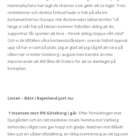
Hammarbyfans har tagit de chanser som getts att se laget. Trots
restriktioner och direkta förbud hade vi folk på alla tre
bortamatcherna i Europa. Här illustrerades läktarstrofen ”så
länge vi står här på läktarn kommer fotbollen aldrig att dö,
supportrar får sporten att leva – försök aldrig stoppa vårt stöd”.
Och vi de tillfällen våra bortamotståndare i svensk fotboll öppnat
upp så har vi varit på plats. Jag är glad att jag såg till att vara på
Ullevi när vi mötte Göteborg i augusti men kanske än mer
imponerande att 400 åkte till Örebro för att se damlaget på
bortaplan.
Listan – Bäst i Bajenland just nu:
1 Insatsen mot IFK Göteborg i går.
Efter förnedringen mot
Djurgården och en rätt medioker insats hemma mot Varberg
behövdes något som gav hopp och glädje. Matchen mot Blåvitt
blev just en sådan tillställning, en riktig överkörning av ett lag som