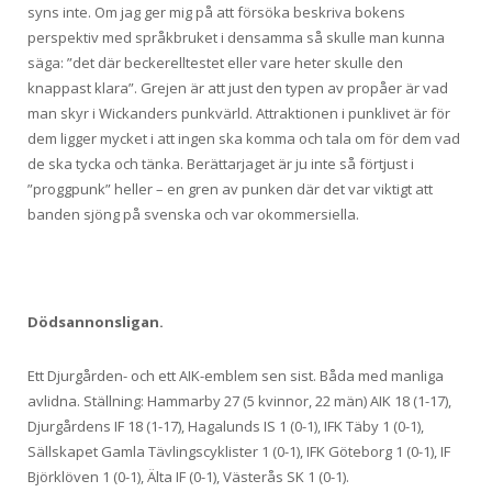
syns inte. Om jag ger mig på att försöka beskriva bokens
perspektiv med språkbruket i densamma så skulle man kunna
säga: ”det där beckerelltestet eller vare heter skulle den
knappast klara”. Grejen är att just den typen av propåer är vad
man skyr i Wickanders punkvärld. Attraktionen i punklivet är för
dem ligger mycket i att ingen ska komma och tala om för dem vad
de ska tycka och tänka. Berättarjaget är ju inte så förtjust i
”proggpunk” heller – en gren av punken där det var viktigt att
banden sjöng på svenska och var okommersiella.
Dödsannonsligan.
Ett Djurgården- och ett AIK-emblem sen sist. Båda med manliga
avlidna. Ställning: Hammarby 27 (5 kvinnor, 22 män) AIK 18 (1-17),
Djurgårdens IF 18 (1-17), Hagalunds IS 1 (0-1), IFK Täby 1 (0-1),
Sällskapet Gamla Tävlingscyklister 1 (0-1), IFK Göteborg 1 (0-1), IF
Björklöven 1 (0-1), Älta IF (0-1), Västerås SK 1 (0-1).