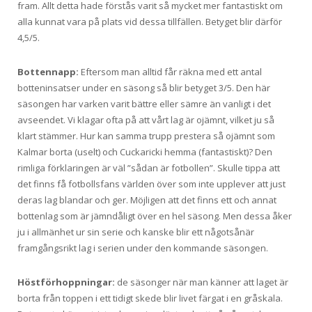
fram. Allt detta hade förstås varit så mycket mer fantastiskt om
alla kunnat vara på plats vid dessa tillfällen. Betyget blir därför
4,5/5.
Bottennapp:
Eftersom man alltid får räkna med ett antal
botteninsatser under en säsong så blir betyget 3/5. Den här
säsongen har varken varit bättre eller sämre än vanligt i det
avseendet. Vi klagar ofta på att vårt lag är ojämnt, vilket ju så
klart stämmer. Hur kan samma trupp prestera så ojämnt som
Kalmar borta (uselt) och Cuckaricki hemma (fantastiskt)? Den
rimliga förklaringen är väl ”sådan är fotbollen”. Skulle tippa att
det finns få fotbollsfans världen över som inte upplever att just
deras lag blandar och ger. Möjligen att det finns ett och annat
bottenlag som är jämndåligt över en hel säsong. Men dessa åker
ju i allmänhet ur sin serie och kanske blir ett någotsånär
framgångsrikt lag i serien under den kommande säsongen.
Höstförhoppningar:
de säsonger när man känner att laget är
borta från toppen i ett tidigt skede blir livet färgat i en gråskala.