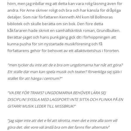
hörn, men jag inbillar mig att detta kan vara rolig läsning även för
andra. För Arne skriver roligt och bra och har känsla för dråpliga
detaljer. Som när författaren Kenneth Ahl kom till Bollmoras
bibliotek och skulle berätta om sin bok. Den före detta
kåkfararen hade skrivit en samhällskritisk roman, Grundbulten.
Berättar-jaget och hans punkgäng gick dit i förhoppningen att
kunna pusha för sin nystartade musikförening och få
författarens gehör för behovet av ett allaktivitetshus i förorten.
”men tycker du inte att de e bra om ungdomarna har nåt att göra?
Ett ställe där man kan spela musik och teater? förverkliga sej själv i
stället för att hänga i centrum?”
”VA ERE FÖR TRAMS? UNGDOMARNA BEHÖVER LÄRA SEJ
DISCIPLIN! SYSSLA MED LAGSPORT! INTE SITTA OCH PLINKA PÅ EN
GITARR! MUSIK LEDER TILL MISSBRUK!”
”jag säjer inte att det e fel att idrotta, men det e inte alla som vill
göra det. det vore väl ändå bra om det fanns fler alternativ”