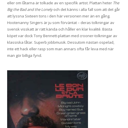
eller om låtarna är tolkade av en specifik artist. Plattan heter
The
Big the Bad and the Lonely
och det känns i alla fall som att det går
att lyssna Sixteen tons i den här versionen mer än en gång.
Hootenanny Singers är ju som förväntat – deras tolkningar av
svensk visskatt är rätt kända och håller en klar kvalité. Bästa
köpet var dock Tony Bennett-plattan med crooner-tolkningar av
klassiska låtar. Superb jobbmusik. Dessutom nästan ospelad,
inte ett hack eller rasp som man annars ofta får leva med när
man gör billiga fynd.