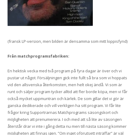
(fransk LP-version, men bilden är densamma som mitt loppisfynd)
Från matchprogramsfabriken:
En hektisk vecka med två program på fyra dagar är över och vi
pustar ut något. Försäljningen gick inte fullt så bra som vi hoppats
vid den allsvenska återkomsten, men helt okej ändå. Vi som är
runt och säljer program tycker alltid att fler borde köpa, men vi får
också mycket uppmuntran och kärlek. De som gillar det vi gör är
ganska dedikerade och vill verkligen ha sitt program. Vi får lite
frågor kring Supportrarnas Matchprograms säsongskort och
möjligheten att prenumerera. I och med att så lite av säsongen
återstår drar vi inte i gång detta nu men till nästa säsong kommer
möjligheten att finnas igen. ”Om inget oförutsett inträffar” är väl