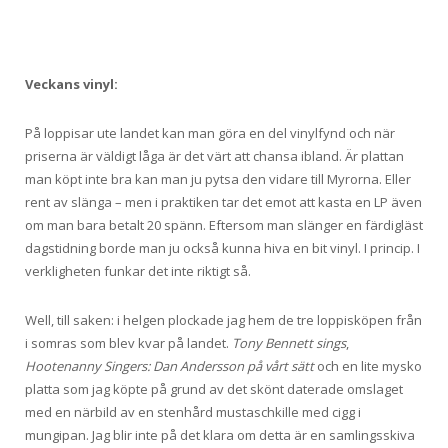
Veckans vinyl:
På loppisar ute landet kan man göra en del vinylfynd och när
priserna är väldigt låga är det värt att chansa ibland. Är plattan
man köpt inte bra kan man ju pytsa den vidare till Myrorna. Eller
rent av slänga – men i praktiken tar det emot att kasta en LP även
om man bara betalt 20 spänn. Eftersom man slänger en färdigläst
dagstidning borde man ju också kunna hiva en bit vinyl. I princip. I
verkligheten funkar det inte riktigt så.
Well, till saken: i helgen plockade jag hem de tre loppisköpen från
i somras som blev kvar på landet.
Tony Bennett sings
,
Hootenanny Singers: Dan Andersson på vårt sätt
och en lite mysko
platta som jag köpte på grund av det skönt daterade omslaget
med en närbild av en stenhård mustaschkille med cigg i
mungipan. Jag blir inte på det klara om detta är en samlingsskiva