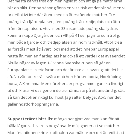
Det mesta känns trist och meningslöst, och att gå på matcherna
blir en plikt. Denna säsong finns en viss risk att det blir så, men vi
är definitivt inte där ännu med tio återstående matcher. Tre
poäng från fjärdeplatsen, fem poäng från tredjeplats och åtta
från förstaplatsen. Att vi med 33 insamlade poäng ska lyckas
komma i kapp Djurgården och AIK på 41 ser jag inte som troligt
men både fjärde- och tredjeplatsen är inom räckhåll. Att bli trea
är förstås mest åtråvärt i och med att det innebär Europaspel
nästa år, men en fjärdeplats har också ett värde i det avseendet.
Skulle något av lagen 1-3 vinna Svenska cupen så går en
Europaplats till seriefyran och det är inte alls ovanligt att det blir
så. Nu väntar tre rätt svåra matcher: Häcken borta, Norrköping
borta, AIK hemma. Men därefter ser programmet ganska lindrigt
ut och klarar vi oss genom de tre närmaste på ett anständigt sätt
så kan det bli en riktigt kul höst. Jag sätter betyget 3,5/5 när det
gäller höstförhoppningarna.
Supporteråret hittills:
många har gjort vad man kan för att
hålla lågan vid liv trots begränsade möjligheter att se matcher.
Manifestationen kring cupfinalen var mäktig och det är tydligt att