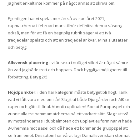
jag helt enkelt inte kommer på något annat att skriva om.
Egentligen har vi spelat mer än så av spelåret 2021,
cupmatcherna i februari-mars tillhör definitivt denna säsong
också, men för att få en begriplig rubrik säger vi att två
tredjedelar spelats och att en tredjedel är kvar. Mina slutsatser
och betyg:
Allsvensk placering:
vi är sexa i nuläget vilket är något sämre
än vad jag både trott och hoppats. Dock hyggliga möjligheter till
förbättring. Betyg 2/5.
Höjdpunkter:
i den här kategorin måste betyget bli högt. Tänk
vad vi fått vara med om i år! Slagit ut både Djurgården och AIK ur
cupen och gått till final. Vunnit cupfinalen! Spelat Europaspel och
vunnit alla tre hemmamatcherna på ett vackert sätt. Slagit ut två
av motståndarnas i dubbelmöten och upplevt euforin när vi hade
3-0 hemma mot Basel och då hade ett kommande gruppspel att
se fram emot. Dessutom har vårat lag i Damallsvenskan stormat