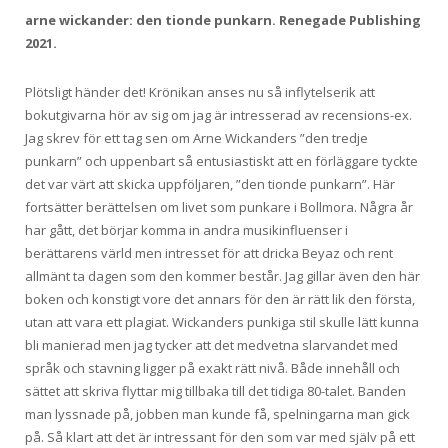
arne wickander: den tionde punkarn. Renegade Publishing
2021.
Plötsligt händer det! Krönikan anses nu så inflytelserik att
bokutgivarna hör av sig om jag är intresserad av recensions-ex.
Jag skrev för ett tag sen om Arne Wickanders ”den tredje
punkarn” och uppenbart så entusiastiskt att en förläggare tyckte
det var värt att skicka uppföljaren, ”den tionde punkarn”. Här
fortsätter berättelsen om livet som punkare i Bollmora. Några år
har gått, det börjar komma in andra musikinfluenser i
berättarens värld men intresset för att dricka Beyaz och rent
allmänt ta dagen som den kommer består. Jag gillar även den här
boken och konstigt vore det annars för den är rätt lik den första,
utan att vara ett plagiat. Wickanders punkiga stil skulle lätt kunna
bli manierad men jag tycker att det medvetna slarvandet med
språk och stavning ligger på exakt rätt nivå. Både innehåll och
sättet att skriva flyttar mig tillbaka till det tidiga 80-talet. Banden
man lyssnade på, jobben man kunde få, spelningarna man gick
på. Så klart att det är intressant för den som var med själv på ett