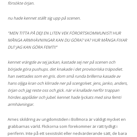
försökte örjan.
nu hade kennet ställt sig upp på scenen.
”MEN TITTA PÅ DEJ! EN LITEN VEK FÖRORTSKOMMUNIST! HUR
MÅNGA ARMHÄVNINGAR KAN DU GÖRA? VA? HUR MÅNGA FIXAR
DU? JAG KAN GÖRA FEMTI!”
kennet vrängde av sej jackan, kastade sej ner på scenen och
började göra pushups. det knakade i det provisoriska träpodiet.
han svettades som en gris. dom små runda brillerna kasade av
hans oljiga kran och klirrade ner på scengolvet. jens, janko, anders,
örjan och jag reste oss och gick. när vi knallade nerför trappan
hördes applåder och jubel. kennet hade lyckats med sina femti
armhävningar.
Arnes skildring av ungdomstiden i Bollmora är väldigt mycket en
grabbarnas värld. Flickorna som förekommer är rätt tydligt i
periferin. Inte på ett sexistiskt eller nedvärderande sätt, de bara