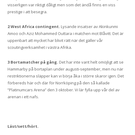
visserligen var riktigt dåligt men som det ändå finns en viss
prestige i att besegra.
2 West Africa contingent.
Lysande insatser av Akinkunmi
Amoo och Aziz Mohammed Outtara i matchen mot Blåvitt. Det är
uppenbart att mycket har blivit rätt när det gäller vår
scoutingverksamhet i västra Afrika.
3 Bortamatcher på gång.
Det har inte varit helt omöjligt att se
Hammarby på bortaplan under augusti-september, men nu när
restriktionerna släpper kan vi börja åka i större skaror igen. Det
förbereds här och där för Norrköping på den så kallade
”Platinumcars Arena” den 3 oktober. Vi lär fylla upp vår del av
arenan i ett nafs.
Läst/sett/hört.