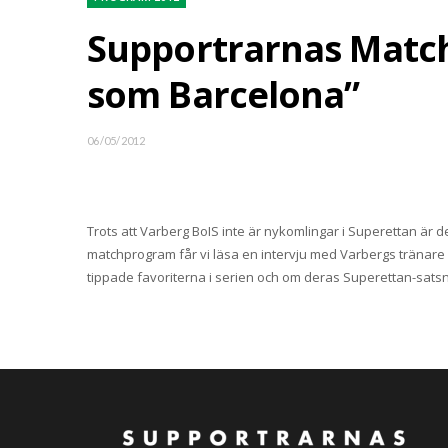
Supportrarnas Matchpr
som Barcelona”
06/05/2012
Trots att Varberg BoIS inte är nykomlingar i Superettan är 
matchprogram får vi läsa en intervju med Varbergs tränare 
tippade favoriterna i serien och om deras Superettan-satsn