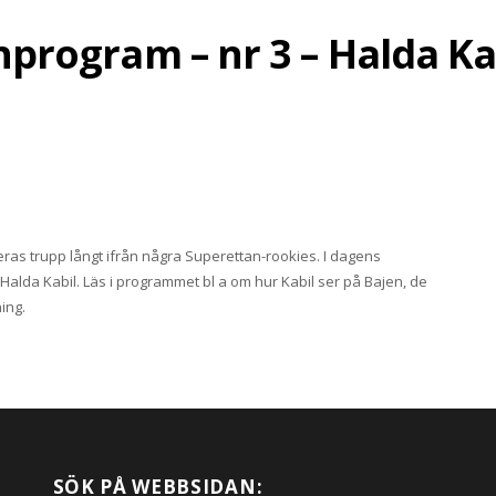
ogram – nr 3 – Halda Kabil
deras trupp långt ifrån några Superettan-rookies. I dagens
Halda Kabil. Läs i programmet bl a om hur Kabil ser på Bajen, de
ing.
SÖK PÅ WEBBSIDAN: