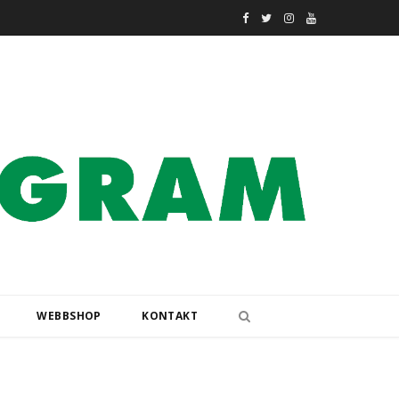
F
T
I
Y
a
w
n
o
c
i
s
u
e
t
t
T
b
t
a
u
o
e
g
b
o
r
r
e
k
a
m
WEBBSHOP
KONTAKT