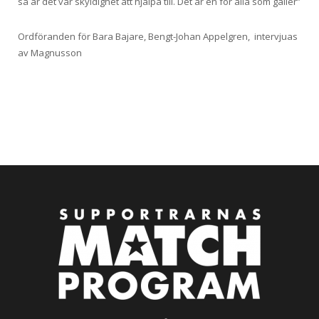
så är det vår skyldighet att hjälpa till. Det är en för alla som gäller”
Ordföranden för Bara Bajare, Bengt-Johan Appelgren, intervjuas
av Magnusson