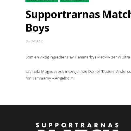
Supportrarnas Match
Boys
03/09/2012
Som en viktig ingrediens av Hammarbys klackliv ser vi Ultra
Läs hela Magnussons intervju med Daniel ”Katten” Anders
för Hammarby – Ängelholm.