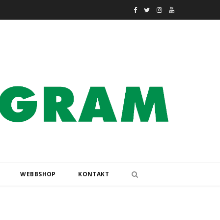
F
T
I
Y
a
w
n
o
c
i
s
u
e
t
t
T
b
t
a
u
o
e
g
b
o
r
r
e
k
a
m
WEBBSHOP
KONTAKT