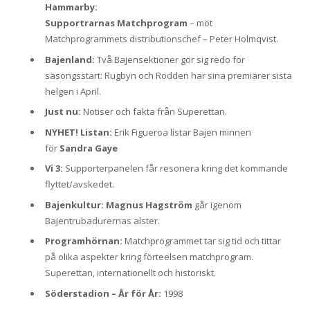
Hammarby:
Supportrarnas Matchprogram
– möt
Matchprogrammets distributionschef – Peter Holmqvist.
Bajenland:
Två Bajensektioner gör sig redo för
säsongsstart: Rugbyn och Rodden har sina premiärer sista
helgen i April.
Just nu:
Notiser och fakta från Superettan.
NYHET! Listan:
Erik Figueroa listar Bajen minnen
för
Sandra Gaye
Vi 3:
Supporterpanelen får resonera kring det kommande
flyttet/avskedet.
Bajenkultur:
Magnus Hagström
går igenom
Bajentrubadurernas alster.
Programhörnan:
Matchprogrammet tar sig tid och tittar
på olika aspekter kring förteelsen matchprogram.
Superettan, internationellt och historiskt.
Söderstadion – År för År:
1998