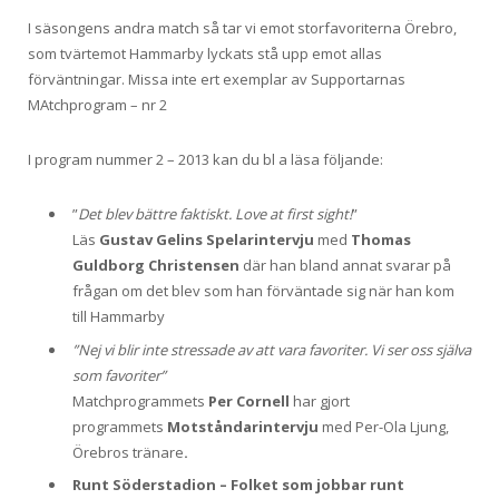
I säsongens andra match så tar vi emot storfavoriterna Örebro,
som tvärtemot Hammarby lyckats stå upp emot allas
förväntningar. Missa inte ert exemplar av Supportarnas
MAtchprogram – nr 2
I program nummer 2 – 2013 kan du bl a läsa följande:
”
Det blev bättre faktiskt. Love at first sight!
”
Läs
Gustav Gelins Spelarintervju
med
Thomas
Guldborg Christensen
där han bland annat svarar på
frågan om det blev som han förväntade sig när han kom
till Hammarby
”Nej vi blir inte stressade av att vara favoriter. Vi ser oss själva
som favoriter”
Matchprogrammets
Per Cornell
har gjort
programmets
Motståndarintervju
med Per-Ola Ljung,
Örebros tränare
.
Runt Söderstadion – Folket som jobbar runt