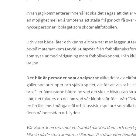
Innan jag kommenterar innehållet ska det sägas att det är 
en möjlighet mellan årsmötena att ställa frågor och få svar
nyckelpersoner i bolaget som sköter elitfotbollen.
Och visst både låter och känns allt bra när man lägger ut tex
också matematikern
David Sumpter
från fotbollanalysfö
som sysslar med rådgivning inom fotbollsekonomi. Från klub
Heijne.
Det här är personer som analyserat
olika delar av elitf
gäller spelartrupper och själva spelet, allt för att vi ska bli
bra. Eller åtminstone bättre än vad det skulle blivit utan 
sätt, det talades en del om vad vår klubb står för – vårt ”DN
en fin film med många mål och klassiska spelare som alla 
finns på hemsidan och lyder:
Vår vision är en resa mot en framtid där våra dam- och herrlag
kliva in på de stora arenorna i Europa. Vi strävar efter ögonbl