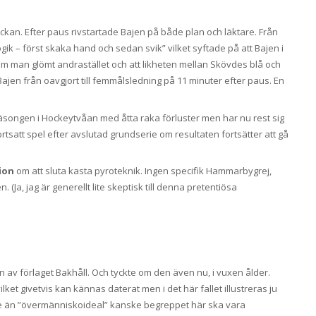
ckan. Efter paus rivstartade Bajen på både plan och läktare. Från
ik – först skaka hand och sedan svik” vilket syftade på att Bajen i
m man glömt andrastället och att likheten mellan Skövdes blå och
Bajen från oavgjort till femmålsledning på 11 minuter efter paus. En
säsongen i Hockeytvåan med åtta raka förluster men har nu rest sig
fortsatt spel efter avslutad grundserie om resultaten fortsätter att gå
ion
om att sluta kasta pyroteknik. Ingen specifik Hammarbygrej,
, jag är generellt lite skeptisk till denna pretentiösa
en av förlaget Bakhåll. Och tyckte om den även nu, i vuxen ålder.
et givetvis kan kännas daterat men i det här fallet illustreras ju
are än ”övermänniskoideal” kanske begreppet här ska vara