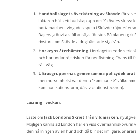
Handbollslagets överkörning av Skövde
förra ve
läktaren hölls ett budskap upp om ”Skövdes skeva log
bortamatchen tvingades spela i Skövdetröjor efterso
Bajens grönvita ställ ansågs för stor. På planen gick 
rivstart som Skövde aldrig hämtade sig från.
Hockeyns återhämtning
. Herrlaget inledde serie
och har undanröjt risken för nedflyttning. Chans till 
rätt väg.
Ultrasgruppernas gemensamma policydeklarat
men hursomhelst var denna ”kommuniké” välkommen. (Ja
kommunikationsform, därav citationstecknen).
Läsning i veckan:
Läste om
Jack Londons Skriet från vildmarken
, nyutgiv
Möjligen känns att London har en viss övermänniskovurm vilk
den hållningen av en hund och då blir det rimligare. Snar