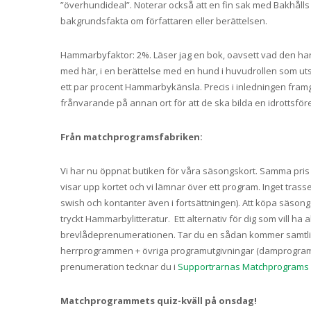
”överhundideal”. Noterar också att en fin sak med Bakhålls u
bakgrundsfakta om författaren eller berättelsen.
Hammarbyfaktor: 2%. Läser jag en bok, oavsett vad den hand
med här, i en berättelse med en hund i huvudrollen som utspel
ett par procent Hammarbykänsla. Precis i inledningen fram
frånvarande på annan ort för att de ska bilda en idrottsför
Från matchprogramsfabriken:
Vi har nu öppnat butiken för våra säsongskort. Samma pris so
visar upp kortet och vi lämnar över ett program. Inget tras
swish och kontanter även i fortsättningen). Att köpa säsongs
tryckt Hammarbylitteratur. Ett alternativ för dig som vill ha
brevlådeprenumerationen. Tar du en sådan kommer samtliga
herrprogrammen + övriga programutgivningar (damprogram, 
prenumeration tecknar du i
Supportrarnas Matchprograms
Matchprogrammets quiz-kväll på onsdag!