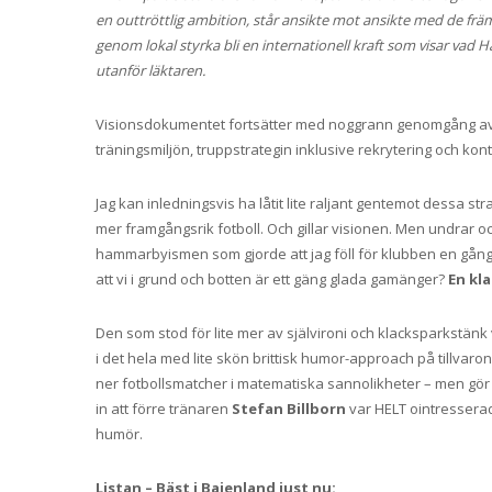
en outtröttlig ambition, står ansikte mot ansikte med de främ
genom lokal styrka bli en internationell kraft som visar va
utanför läktaren.
Visionsdokumentet fortsätter med noggrann genomgång av d
träningsmiljön, truppstrategin inklusive rekrytering och kon
Jag kan inledningsvis ha låtit lite raljant gentemot dessa str
mer framgångsrik fotboll. Och gillar visionen. Men undrar ock
hammarbyismen som gjorde att jag föll för klubben en gång 
att vi i grund och botten är ett gäng glada gamänger?
En kl
Den som stod för lite mer av självironi och klacksparkstä
i det hela med lite skön brittisk humor-approach på tillvaro
ner fotbollsmatcher i matematiska sannolikheter – men gör
in att förre tränaren
Stefan Billborn
var HELT ointresserad
humör.
Listan – Bäst i Bajenland just nu: