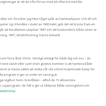
tgivningar är att de ofta förses med ett efterord med lite
lar om, försöker jag hitta något spår av hammarbyism. Och till och
ar sig i Klondike i slutet av 1800-talet, gick det att krysta fram en
går att berättelsen utspelar 1897 och att husbondens båda söner är
ening. 1897, idrottsförening. Känns bekant!
m förra året, 550 kr. Otroligt smidigt för både dig och oss – du
sel med swish eller cash (men givetvis kommer vi att hantera både
kort är bästa sättet att stötta vår old school-inspirerade kamp för
 alla program vi ger ut under en säsong är
 utgåvor hem i brevlådan – alltså de 15 allsvenska
cupprogram i de fall vi ger ut sådana). Både säsongskort och
 webbshop.