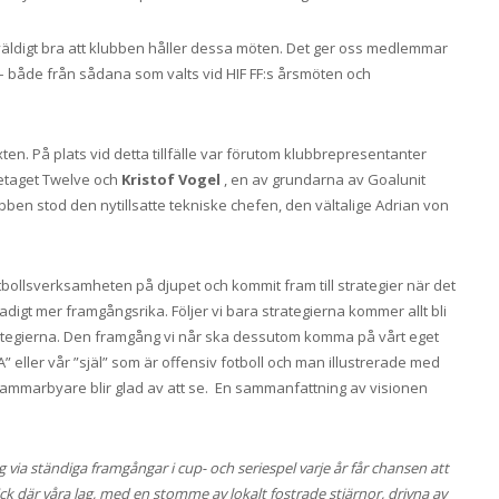
väldigt bra att klubben håller dessa möten. Det ger oss medlemmar
 – både från sådana som valts vid HIF FF:s årsmöten och
ten. På plats vid detta tillfälle var förutom klubbrepresentanter
retaget Twelve och
Kristof Vogel
, en av grundarna av Goalunit
ben stod den nytillsatte tekniske chefen, den vältalige Adrian von
otbollsverksamheten på djupet och kommit fram till strategier när det
 stadigt mer framgångsrika. Följer vi bara strategierna kommer allt bli
strategierna. Den framgång vi når ska dessutom komma på vårt eget
A” eller vår ”själ” som är offensiv fotboll och man illustrerade med
hammarbyare blir glad av att se. En sammanfattning av visionen
 via ständiga framgångar i cup- och seriespel varje år får chansen att
ick där våra lag, med en stomme av lokalt fostrade stjärnor, drivna av