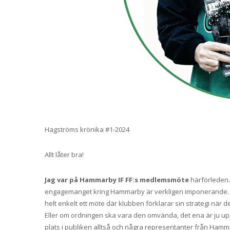
Hagströms krönika #1-2024
Allt låter bra!
Jag var på Hammarby IF FF:s medlemsmöte
härförleden. 
engagemanget kring Hammarby är verkligen imponerande. V
helt enkelt ett möte där klubben förklarar sin strategi när 
Eller om ordningen ska vara den omvända, det ena är ju u
plats i publiken alltså och några representanter från Hamm