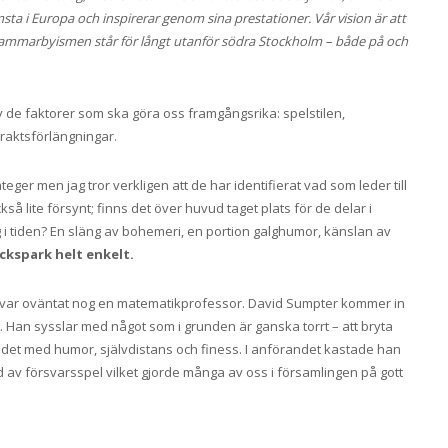
sta i Europa och inspirerar genom sina prestationer. Vår vision är att
d Hammarbyismen står för långt utanför södra Stockholm – både på och
e faktorer som ska göra oss framgångsrika: spelstilen,
traktsförlängningar.
ateger men jag tror verkligen att de har identifierat vad som leder till
så lite försynt; finns det över huvud taget plats för de delar i
i tiden? En släng av bohemeri, en portion galghumor, känslan av
ackspark helt enkelt.
nk var oväntat nog en matematikprofessor. David Sumpter kommer in
n. Han sysslar med något som i grunden är ganska torrt – att bryta
 det med humor, självdistans och finess. I anförandet kastade han
 av försvarsspel vilket gjorde många av oss i församlingen på gott