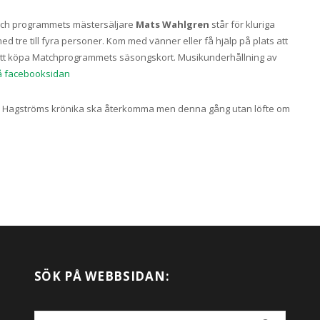
 och programmets mästersäljare
Mats Wahlgren
står för kluriga
 tre till fyra personer. Kom med vänner eller få hjälp på plats att
et satt köpa Matchprogrammets säsongskort. Musikunderhållning av
 facebooksidan
ktör Hagströms krönika ska återkomma men denna gång utan löfte om
SÖK PÅ WEBBSIDAN:
Search