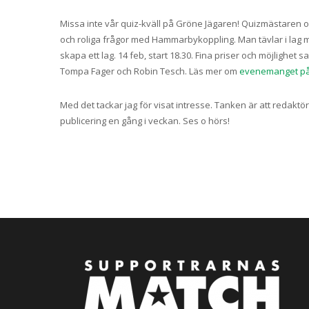
Missa inte vår quiz-kväll på Gröne Jägaren! Quizmästaren
och roliga frågor med Hammarbykoppling. Man tävlar i lag med
skapa ett lag. 14 feb, start 18.30. Fina priser och möjligh
Tompa Fager och Robin Tesch. Läs mer om
evenemanget på
Med det tackar jag för visat intresse. Tanken är att reda
publicering en gång i veckan. Ses o hörs!