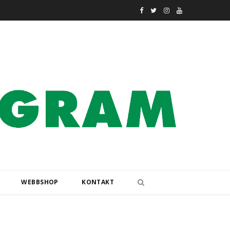
F
T
I
Y
a
w
n
o
c
i
s
u
e
t
t
T
b
t
a
u
o
e
g
b
o
r
r
e
k
a
m
WEBBSHOP
KONTAKT