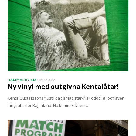
HAMMARBYISM
10/11/2022
Ny vinyl med outgivna Kentalåtar!
Kenta Gustafssons ”Just i dag är jag stark” är odödlig i och även
långt utanför Bajenland. Nu kommer låten…