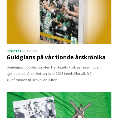
NYHETER
06/12/2023
Guldglans på vår tionde årskrönika
Damlagets dubbla triumfer! Herrlagets krokiga resa mot en
sjundeplats! Årskrönikan över 2023 innehåller allt från
guldfiranden till kravaller. Efter…