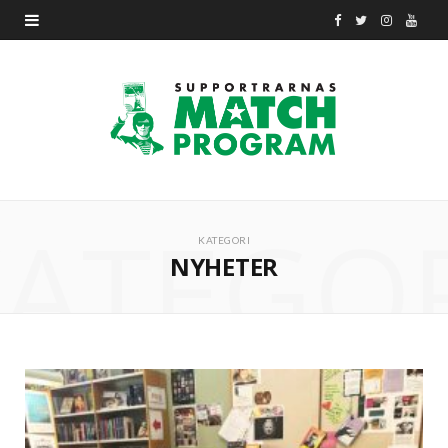
F
T
I
Y
a
w
n
o
c
i
s
u
e
t
t
T
b
t
a
u
ATEGO
o
e
g
b
KATEGORI
NYHETER
o
r
r
e
k
a
m