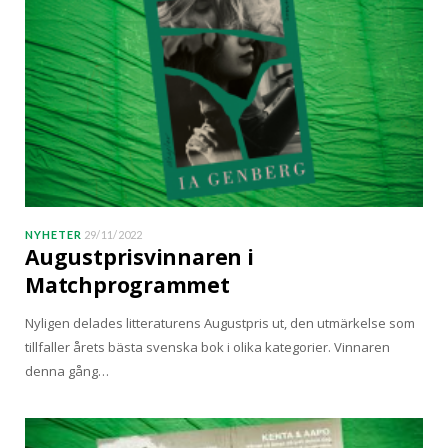
NYHETER
29/11/2022
Augustprisvinnaren i
Matchprogrammet
Nyligen delades litteraturens Augustpris ut, den utmärkelse som
tillfaller årets bästa svenska bok i olika kategorier. Vinnaren
denna gång…