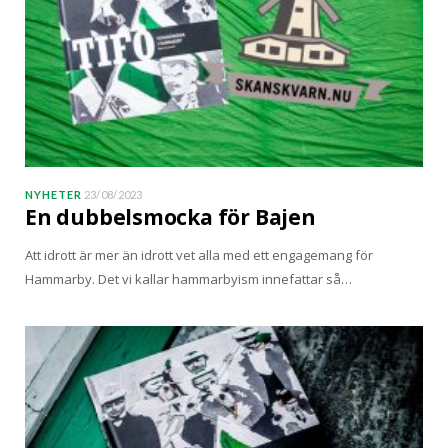
NYHETER
23/08/2023
En dubbelsmocka för Bajen
Att idrott är mer än idrott vet alla med ett engagemang för
Hammarby. Det vi kallar hammarbyism innefattar så…